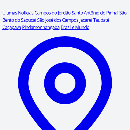
Últimas Notícias
Campos do Jordão
Santo Antônio do Pinhal
São
Bento do Sapucaí
São José dos Campos
Jacareí
Taubaté
Caçapava
Pindamonhangaba
Brasil e Mundo