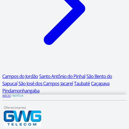
Campos do Jordão
Santo Antônio do Pinhal
São Bento do
Sapucaí
São José dos Campos
Jacareí
Taubaté
Caçapava
Pindamonhangaba
INÍCIO
/
NOTÍCIA
Oferecimento