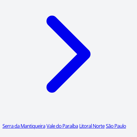
Serra da Mantiqueira
Vale do Paraíba
Litoral Norte
São Paulo