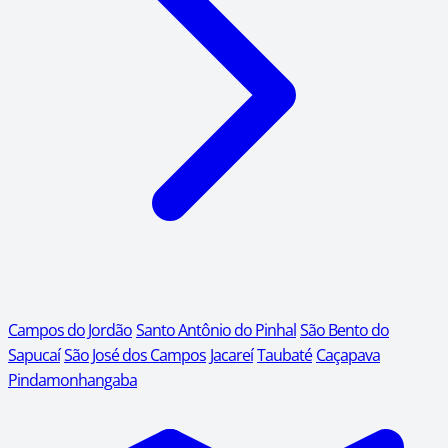
Campos do Jordão
Santo Antônio do Pinhal
São Bento do
Sapucaí
São José dos Campos
Jacareí
Taubaté
Caçapava
Pindamonhangaba