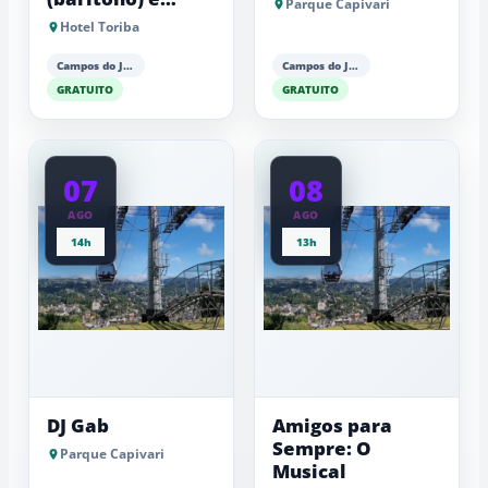
Parque Capivari
Antonio Luiz
Hotel Toriba
Barker (piano)
Campos do Jordão
Campos do Jordão
GRATUITO
GRATUITO
07
08
AGO
AGO
14h
13h
DJ Gab
Amigos para
Sempre: O
Parque Capivari
Musical