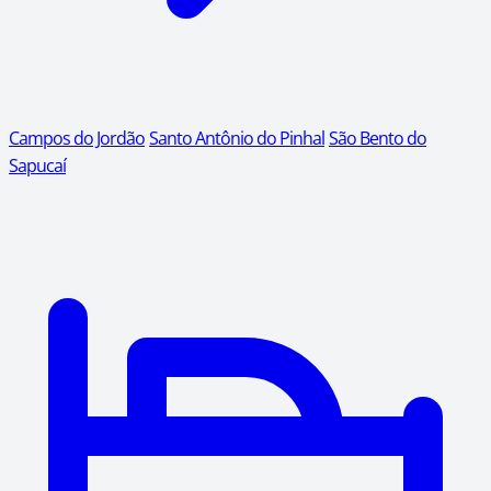
Campos do Jordão
Santo Antônio do Pinhal
São Bento do
Sapucaí