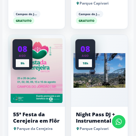
Parque Capivari
Campos do Jordão
Campos do Jordão
GRATUITO
GRATUITO
08
08
AGO
AGO
9h
18h
55ª Festa da
Night Pass DJ +
Cerejeira em Flôr
Instrumental
Parque da Cerejeira
Parque Capivari