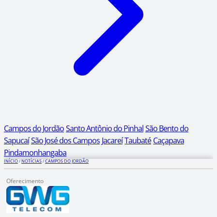
Campos do Jordão
Santo Antônio do Pinhal
São Bento do
Sapucaí
São José dos Campos
Jacareí
Taubaté
Caçapava
Pindamonhangaba
INÍCIO
/
NOTÍCIAS
/
CAMPOS DO JORDÃO
Oferecimento