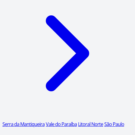
Serra da Mantiqueira
Vale do Paraíba
Litoral Norte
São Paulo