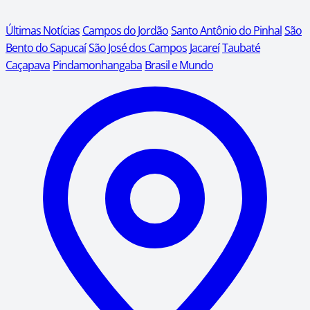
Últimas Notícias
Campos do Jordão
Santo Antônio do Pinhal
São
Bento do Sapucaí
São José dos Campos
Jacareí
Taubaté
Caçapava
Pindamonhangaba
Brasil e Mundo