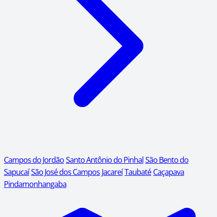
Campos do Jordão
Santo Antônio do Pinhal
São Bento do
Sapucaí
São José dos Campos
Jacareí
Taubaté
Caçapava
Pindamonhangaba