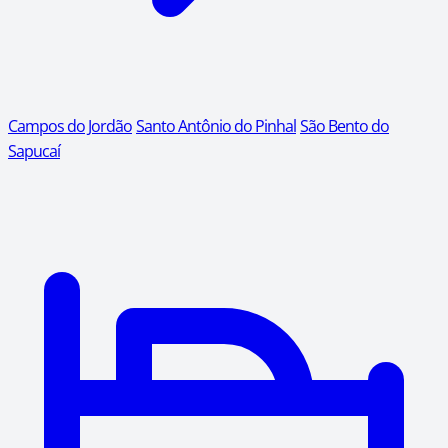
Campos do Jordão
Santo Antônio do Pinhal
São Bento do
Sapucaí