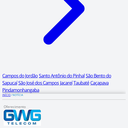
Campos do Jordão
Santo Antônio do Pinhal
São Bento do
Sapucaí
São José dos Campos
Jacareí
Taubaté
Caçapava
Pindamonhangaba
INÍCIO
/
NOTÍCIA
Oferecimento