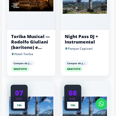
Toriba Musical —
Night Pass DJ +
Rodolfo Giuliani
Instrumental
(barítono) e
Parque Capivari
Antonio Luiz
Hotel Toriba
Barker (piano)
Campos do Jordão
Campos do Jordão
GRATUITO
GRATUITO
07
08
AGO
AGO
14h
13h