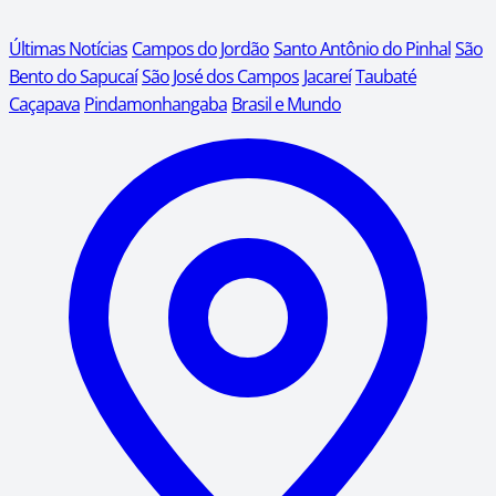
Últimas Notícias
Campos do Jordão
Santo Antônio do Pinhal
São
Bento do Sapucaí
São José dos Campos
Jacareí
Taubaté
Caçapava
Pindamonhangaba
Brasil e Mundo