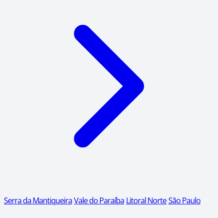
Serra da Mantiqueira
Vale do Paraíba
Litoral Norte
São Paulo