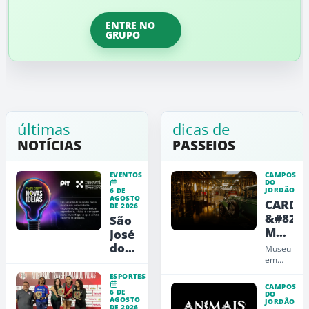
ENTRE NO
GRUPO
últimas
dicas de
NOTÍCIAS
PASSEIOS
EVENTOS
CAMPOS
DO
JORDÃO
6 DE
AGOSTO
CARDE
DE 2026
&#8211
São
Museu
José
de
dos
Museu
Arte,
Campos
em
Campos
Design
recebe
ESPORTES
do
e
a
CAMPOS
6 DE
Jordão
DO
Educaç
AGOSTO
13ª
JORDÃO
que
DE 2026