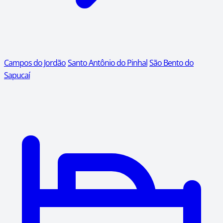
Campos do Jordão
Santo Antônio do Pinhal
São Bento do
Sapucaí