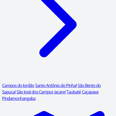
Campos do Jordão
Santo Antônio do Pinhal
São Bento do
Sapucaí
São José dos Campos
Jacareí
Taubaté
Caçapava
Pindamonhangaba