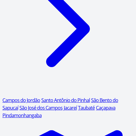
Campos do Jordão
Santo Antônio do Pinhal
São Bento do
Sapucaí
São José dos Campos
Jacareí
Taubaté
Caçapava
Pindamonhangaba