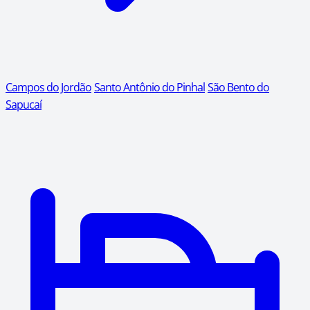
Campos do Jordão
Santo Antônio do Pinhal
São Bento do
Sapucaí