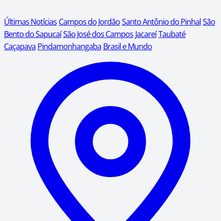
Últimas Notícias
Campos do Jordão
Santo Antônio do Pinhal
São
Bento do Sapucaí
São José dos Campos
Jacareí
Taubaté
Caçapava
Pindamonhangaba
Brasil e Mundo