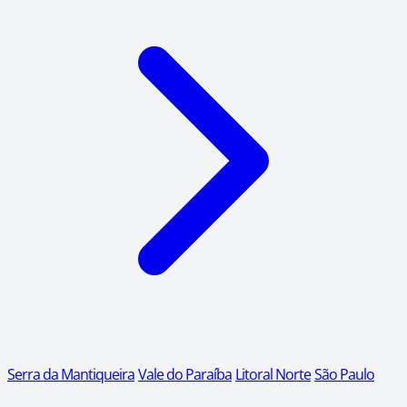
Serra da Mantiqueira
Vale do Paraíba
Litoral Norte
São Paulo