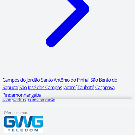
Campos do Jordão
Santo Antônio do Pinhal
São Bento do
Sapucaí
São José dos Campos
Jacareí
Taubaté
Caçapava
Pindamonhangaba
INÍCIO
/
NOTÍCIAS
/
CAMPOS DO JORDÃO
Oferecimento