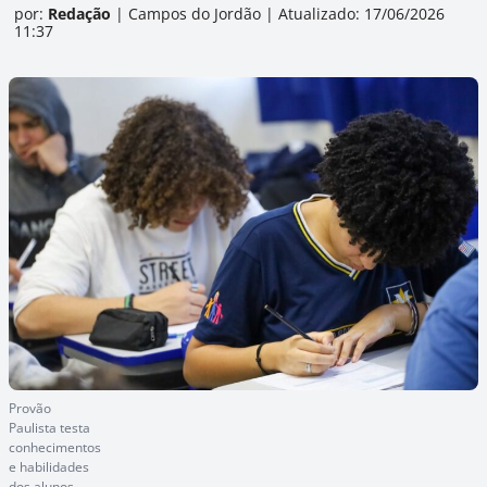
por:
Redação
|
Campos do Jordão
|
Atualizado: 17/06/2026
11:37
Provão
Paulista testa
conhecimentos
e habilidades
dos alunos –