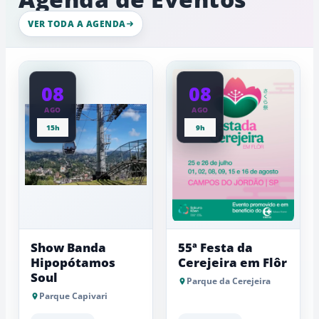
intenso
gelo,
nesta
esculturas,
VER TODA A AGENDA
quinta-
experiênci
a
feira
baixas...
08
08
AGO
AGO
15h
9h
Show Banda
55ª Festa da
Hipopótamos
Cerejeira em Flôr
Soul
Parque da Cerejeira
Parque Capivari