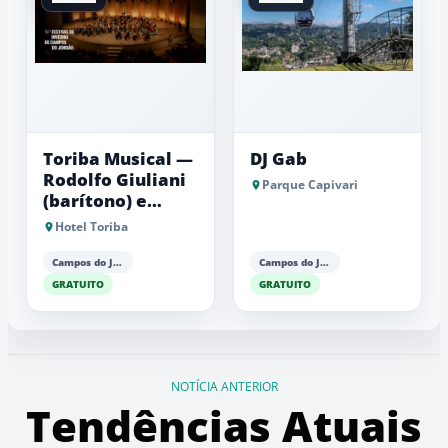
Toriba Musical —
DJ Gab
Rodolfo Giuliani
Parque Capivari
(barítono) e
Antonio Luiz
Hotel Toriba
Barker (piano)
Campos do Jordão
Campos do Jordão
GRATUITO
GRATUITO
NOTÍCIA ANTERIOR
Tendências Atuais