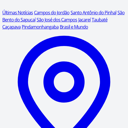
Últimas Notícias
Campos do Jordão
Santo Antônio do Pinhal
São
Bento do Sapucaí
São José dos Campos
Jacareí
Taubaté
Caçapava
Pindamonhangaba
Brasil e Mundo