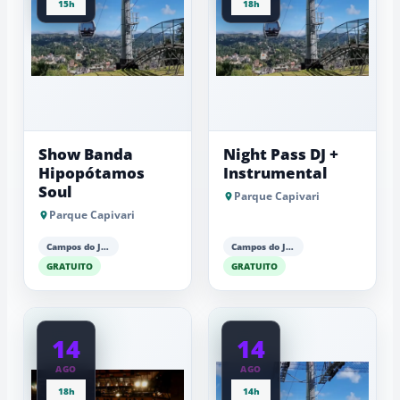
15h
18h
Show Banda
Night Pass DJ +
Hipopótamos
Instrumental
Soul
Parque Capivari
Parque Capivari
Campos do Jordão
Campos do Jordão
GRATUITO
GRATUITO
14
14
AGO
AGO
18h
14h