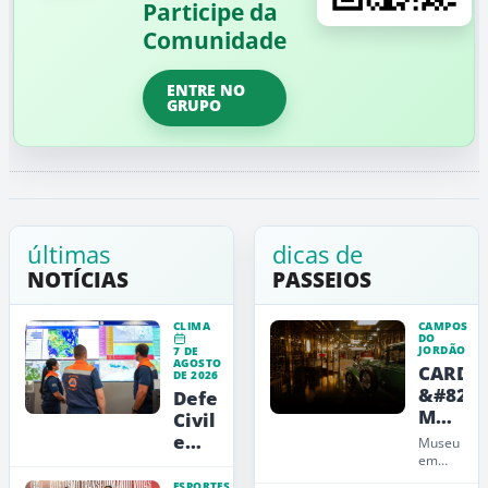
Participe da
Comunidade
ENTRE NO
GRUPO
últimas
dicas de
NOTÍCIAS
PASSEIOS
CLIMA
CAMPOS
DO
JORDÃO
7 DE
AGOSTO
CARDE
DE 2026
&#8211
Defesa
Museu
Civil
de
emite
Museu
Arte,
alerta
em
Campos
Design
vermelho
ESPORTES