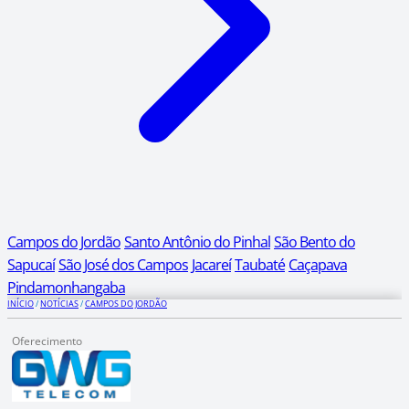
Campos do Jordão
Santo Antônio do Pinhal
São Bento do
Sapucaí
São José dos Campos
Jacareí
Taubaté
Caçapava
Pindamonhangaba
INÍCIO
/
NOTÍCIAS
/
CAMPOS DO JORDÃO
Oferecimento