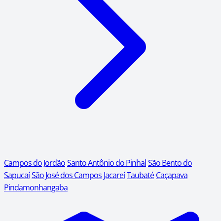
Campos do Jordão
Santo Antônio do Pinhal
São Bento do
Sapucaí
São José dos Campos
Jacareí
Taubaté
Caçapava
Pindamonhangaba