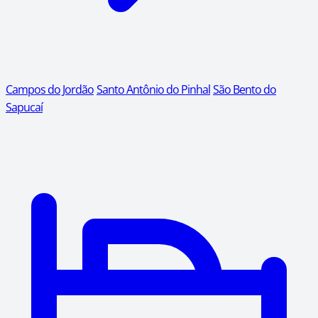
Campos do Jordão
Santo Antônio do Pinhal
São Bento do
Sapucaí