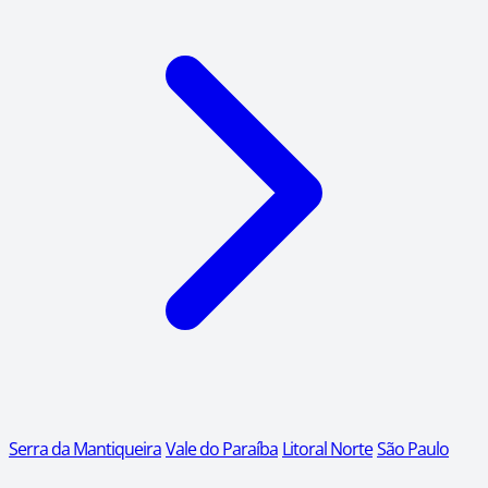
Serra da Mantiqueira
Vale do Paraíba
Litoral Norte
São Paulo