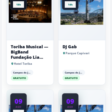
18h
14h
Toriba Musical —
DJ Gab
BigBand
Parque Capivari
Fundação Lia
Maria Aguiar
Hotel Toriba
Campos do Jordão
Campos do Jordão
GRATUITO
GRATUITO
09
09
AGO
AGO