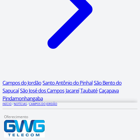
Campos do Jordão
Santo Antônio do Pinhal
São Bento do
Sapucaí
São José dos Campos
Jacareí
Taubaté
Caçapava
Pindamonhangaba
INÍCIO
/
NOTÍCIAS
/
CAMPOS DO JORDÃO
Oferecimento