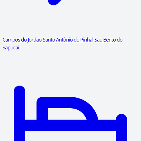
Campos do Jordão
Santo Antônio do Pinhal
São Bento do
Sapucaí