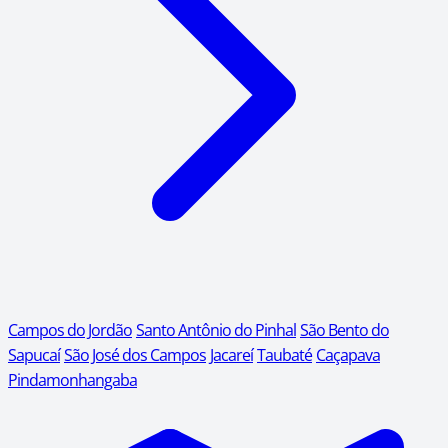
Campos do Jordão
Santo Antônio do Pinhal
São Bento do
Sapucaí
São José dos Campos
Jacareí
Taubaté
Caçapava
Pindamonhangaba