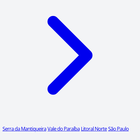
Serra da Mantiqueira
Vale do Paraíba
Litoral Norte
São Paulo