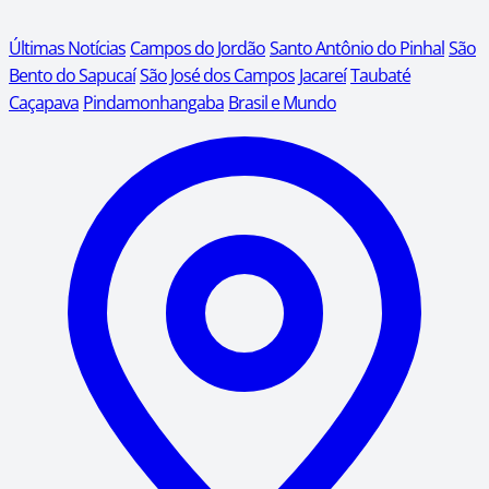
Últimas Notícias
Campos do Jordão
Santo Antônio do Pinhal
São
Bento do Sapucaí
São José dos Campos
Jacareí
Taubaté
Caçapava
Pindamonhangaba
Brasil e Mundo