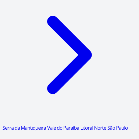
Serra da Mantiqueira
Vale do Paraíba
Litoral Norte
São Paulo