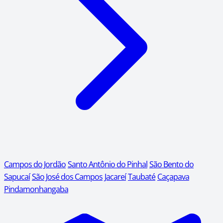
Campos do Jordão
Santo Antônio do Pinhal
São Bento do
Sapucaí
São José dos Campos
Jacareí
Taubaté
Caçapava
Pindamonhangaba