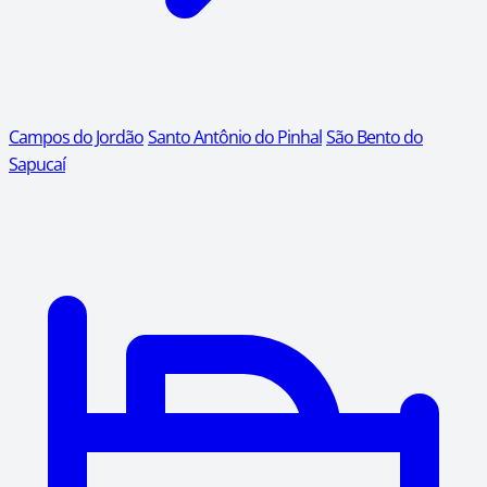
Campos do Jordão
Santo Antônio do Pinhal
São Bento do
Sapucaí