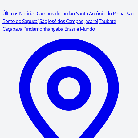
Últimas Notícias
Campos do Jordão
Santo Antônio do Pinhal
São
Bento do Sapucaí
São José dos Campos
Jacareí
Taubaté
Caçapava
Pindamonhangaba
Brasil e Mundo