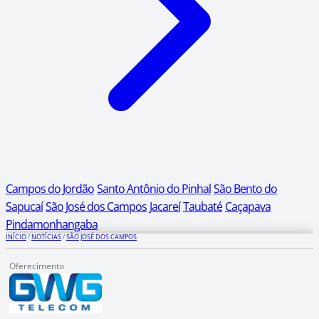
Campos do Jordão
Santo Antônio do Pinhal
São Bento do
Sapucaí
São José dos Campos
Jacareí
Taubaté
Caçapava
Pindamonhangaba
INÍCIO
/
NOTÍCIAS
/
SÃO JOSÉ DOS CAMPOS
Oferecimento