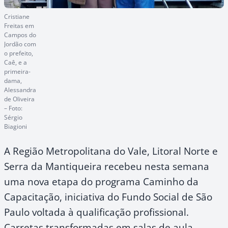
Cristiane
Freitas em
Campos do
Jordão com
o prefeito,
Caê, e a
primeira-
dama,
Alessandra
de Oliveira
– Foto:
Sérgio
Biagioni
A Região Metropolitana do Vale, Litoral Norte e
Serra da Mantiqueira recebeu nesta semana
uma nova etapa do programa Caminho da
Capacitação, iniciativa do Fundo Social de São
Paulo voltada à qualificação profissional.
Carretas transformadas em salas de aula