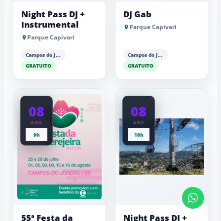
Night Pass DJ +
DJ Gab
Instrumental
Parque Capivari
Parque Capivari
Campos do Jordão
Campos do Jordão
GRATUITO
GRATUITO
08
08
AGO
AGO
9h
18h
55ª Festa da
Night Pass DJ +