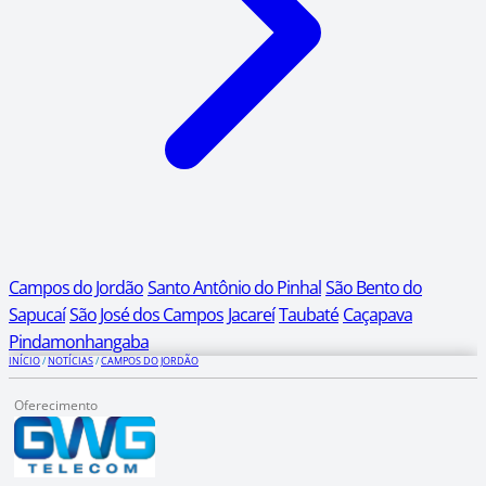
Campos do Jordão
Santo Antônio do Pinhal
São Bento do
Sapucaí
São José dos Campos
Jacareí
Taubaté
Caçapava
Pindamonhangaba
INÍCIO
/
NOTÍCIAS
/
CAMPOS DO JORDÃO
Oferecimento