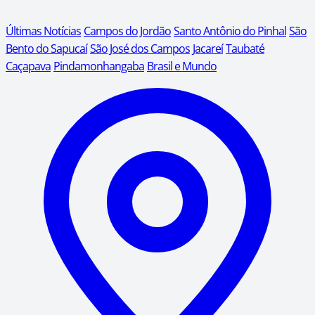
Últimas Notícias
Campos do Jordão
Santo Antônio do Pinhal
São
Bento do Sapucaí
São José dos Campos
Jacareí
Taubaté
Caçapava
Pindamonhangaba
Brasil e Mundo