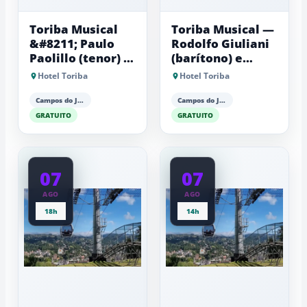
Toriba Musical
Toriba Musical —
&#8211; Paulo
Rodolfo Giuliani
Paolillo (tenor) e
(barítono) e
Antonio Luiz
Antonio Luiz
Hotel Toriba
Hotel Toriba
Barker (piano)
Barker (piano)
Campos do Jordão
Campos do Jordão
GRATUITO
GRATUITO
07
07
AGO
AGO
18h
14h