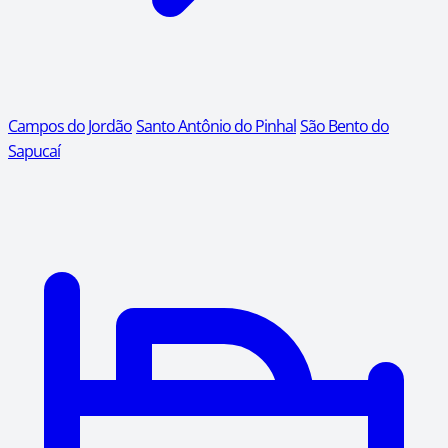
Campos do Jordão
Santo Antônio do Pinhal
São Bento do
Sapucaí