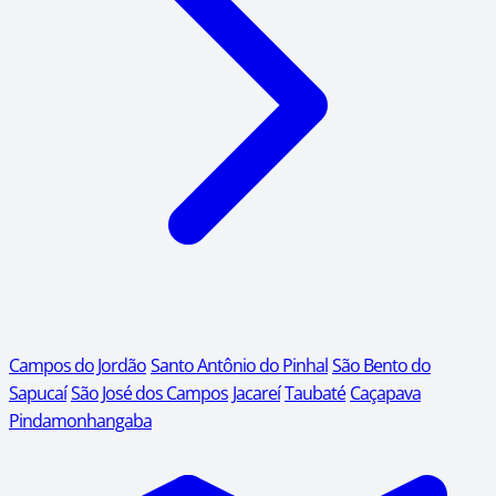
Campos do Jordão
Santo Antônio do Pinhal
São Bento do
Sapucaí
São José dos Campos
Jacareí
Taubaté
Caçapava
Pindamonhangaba