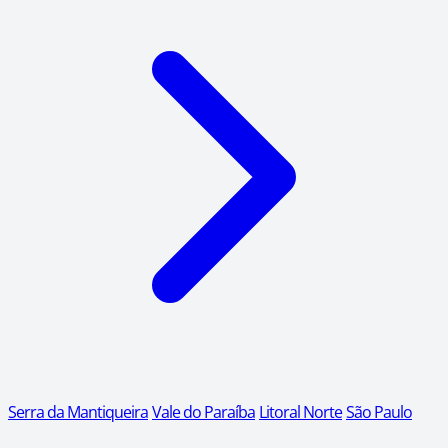
Serra da Mantiqueira
Vale do Paraíba
Litoral Norte
São Paulo