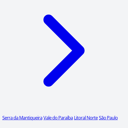
Serra da Mantiqueira
Vale do Paraíba
Litoral Norte
São Paulo