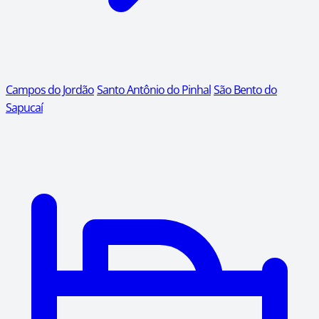
Campos do Jordão
Santo Antônio do Pinhal
São Bento do
Sapucaí