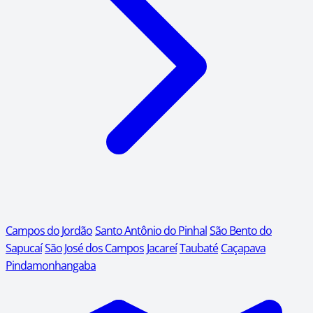
Campos do Jordão
Santo Antônio do Pinhal
São Bento do
Sapucaí
São José dos Campos
Jacareí
Taubaté
Caçapava
Pindamonhangaba