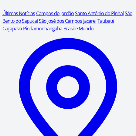
Últimas Notícias
Campos do Jordão
Santo Antônio do Pinhal
São
Bento do Sapucaí
São José dos Campos
Jacareí
Taubaté
Caçapava
Pindamonhangaba
Brasil e Mundo