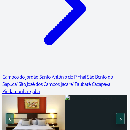
Campos do Jordão
Santo Antônio do Pinhal
São Bento do
Sapucaí
São José dos Campos
Jacareí
Taubaté
Caçapava
Pindamonhangaba
‹
›