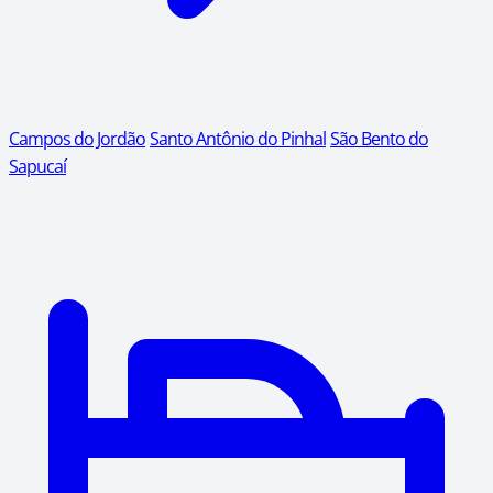
Campos do Jordão
Santo Antônio do Pinhal
São Bento do
Sapucaí