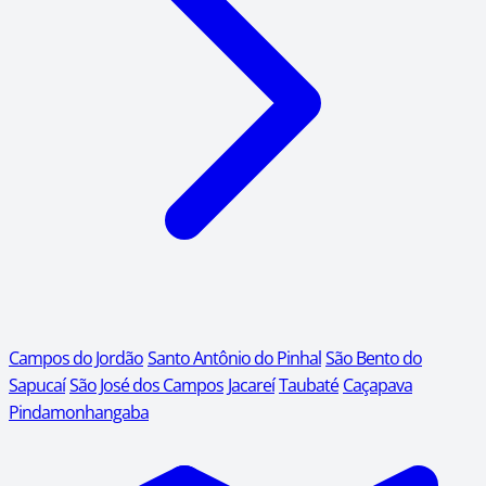
Campos do Jordão
Santo Antônio do Pinhal
São Bento do
Sapucaí
São José dos Campos
Jacareí
Taubaté
Caçapava
Pindamonhangaba