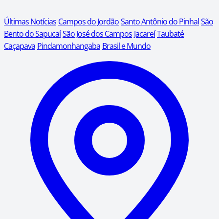
Últimas Notícias
Campos do Jordão
Santo Antônio do Pinhal
São
Bento do Sapucaí
São José dos Campos
Jacareí
Taubaté
Caçapava
Pindamonhangaba
Brasil e Mundo