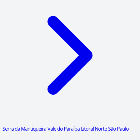
Serra da Mantiqueira
Vale do Paraíba
Litoral Norte
São Paulo