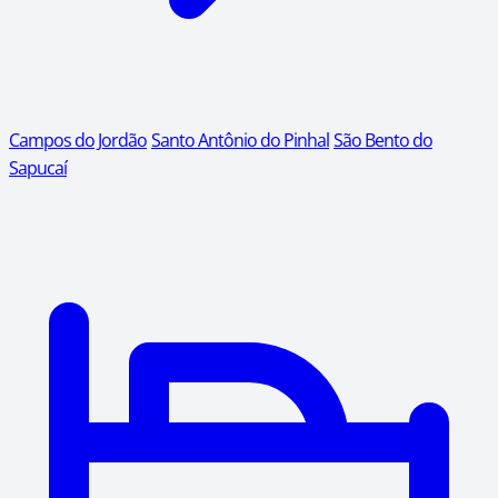
Campos do Jordão
Santo Antônio do Pinhal
São Bento do
Sapucaí