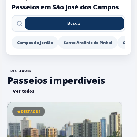
Passeios em São José dos Campos
Buscar
Pesquisar
passeios
Campos do Jordão
Santo Antônio do Pinhal
São Be
DESTAQUES
Passeios imperdíveis
Ver todos
DESTAQUE