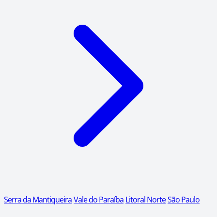
Serra da Mantiqueira
Vale do Paraíba
Litoral Norte
São Paulo