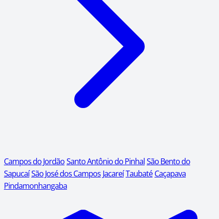
Campos do Jordão
Santo Antônio do Pinhal
São Bento do
Sapucaí
São José dos Campos
Jacareí
Taubaté
Caçapava
Pindamonhangaba