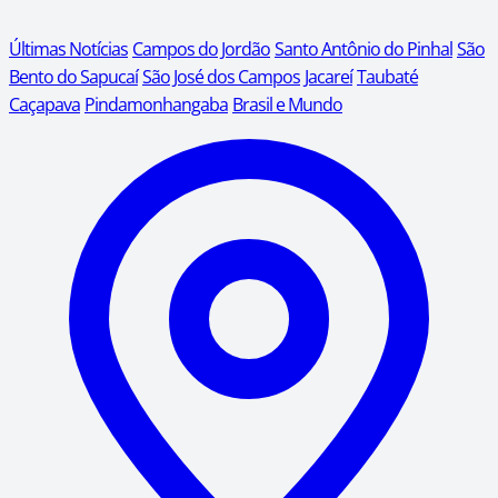
Últimas Notícias
Campos do Jordão
Santo Antônio do Pinhal
São
Bento do Sapucaí
São José dos Campos
Jacareí
Taubaté
Caçapava
Pindamonhangaba
Brasil e Mundo