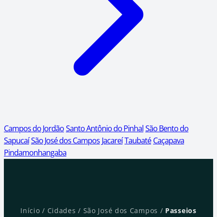
Campos do Jordão
Santo Antônio do Pinhal
São Bento do
Sapucaí
São José dos Campos
Jacareí
Taubaté
Caçapava
Pindamonhangaba
Início
/
Cidades
/
São José dos Campos
/
Passeios