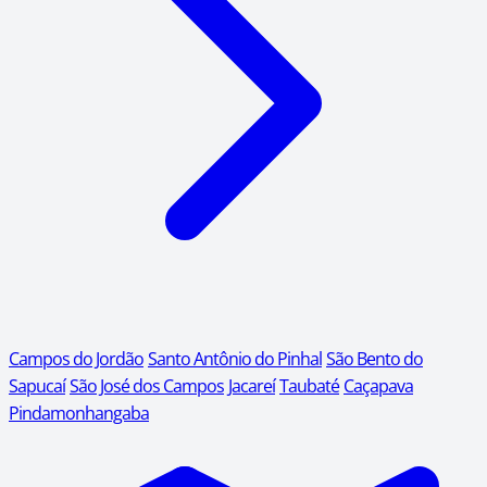
Campos do Jordão
Santo Antônio do Pinhal
São Bento do
Sapucaí
São José dos Campos
Jacareí
Taubaté
Caçapava
Pindamonhangaba