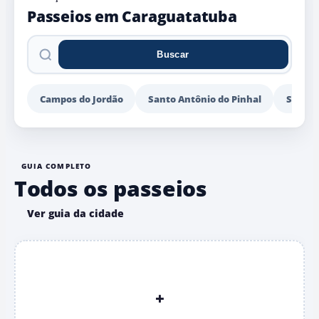
Passeios em Caraguatatuba
Buscar
Pesquisar
passeios
Campos do Jordão
Santo Antônio do Pinhal
São Be
GUIA COMPLETO
Todos os passeios
Ver guia da cidade
+