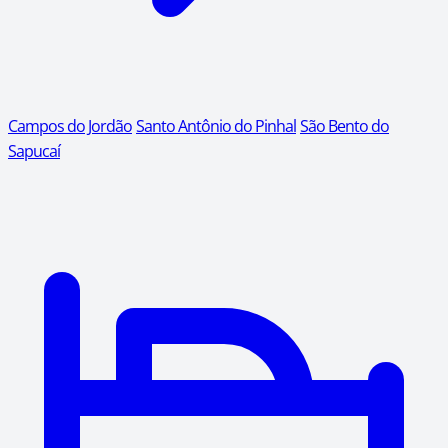
Campos do Jordão
Santo Antônio do Pinhal
São Bento do
Sapucaí