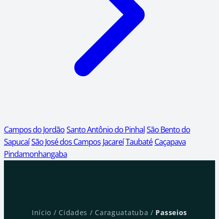
Campos do Jordão
Santo Antônio do Pinhal
São Bento do
Sapucaí
São José dos Campos
Jacareí
Taubaté
Caçapava
Pindamonhangaba
Início
/
Cidades
/
Caraguatatuba
/
Passeios