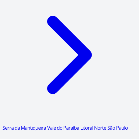
Serra da Mantiqueira
Vale do Paraíba
Litoral Norte
São Paulo