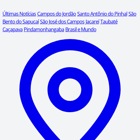
Últimas Notícias
Campos do Jordão
Santo Antônio do Pinhal
São
Bento do Sapucaí
São José dos Campos
Jacareí
Taubaté
Caçapava
Pindamonhangaba
Brasil e Mundo