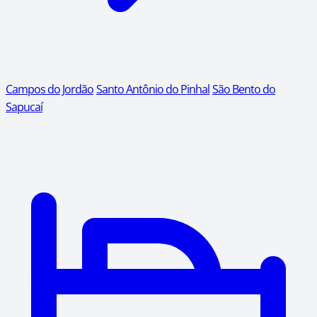
Campos do Jordão
Santo Antônio do Pinhal
São Bento do
Sapucaí