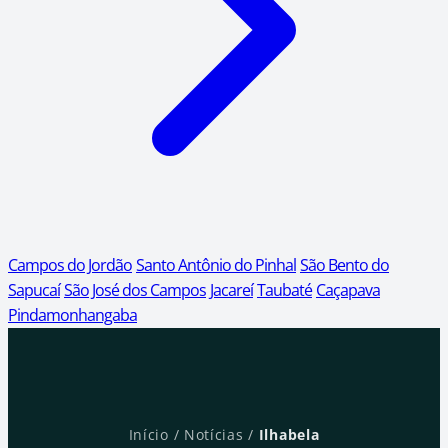
Campos do Jordão
Santo Antônio do Pinhal
São Bento do
Sapucaí
São José dos Campos
Jacareí
Taubaté
Caçapava
Pindamonhangaba
Início
/
Notícias
/
Ilhabela