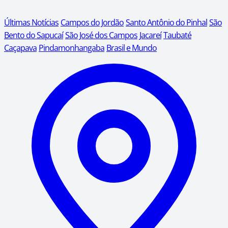
Últimas Notícias
Campos do Jordão
Santo Antônio do Pinhal
São
Bento do Sapucaí
São José dos Campos
Jacareí
Taubaté
Caçapava
Pindamonhangaba
Brasil e Mundo