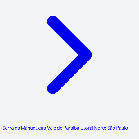
Serra da Mantiqueira
Vale do Paraíba
Litoral Norte
São Paulo