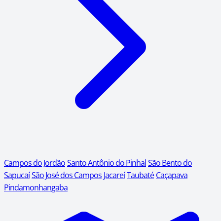
Campos do Jordão
Santo Antônio do Pinhal
São Bento do
Sapucaí
São José dos Campos
Jacareí
Taubaté
Caçapava
Pindamonhangaba