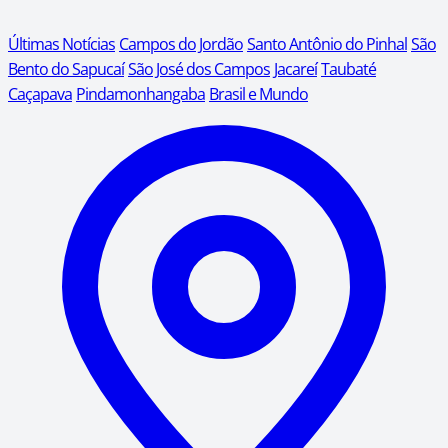
Últimas Notícias
Campos do Jordão
Santo Antônio do Pinhal
São
Bento do Sapucaí
São José dos Campos
Jacareí
Taubaté
Caçapava
Pindamonhangaba
Brasil e Mundo