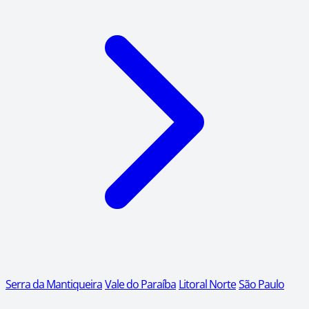
Serra da Mantiqueira
Vale do Paraíba
Litoral Norte
São Paulo