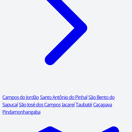
Campos do Jordão
Santo Antônio do Pinhal
São Bento do
Sapucaí
São José dos Campos
Jacareí
Taubaté
Caçapava
Pindamonhangaba