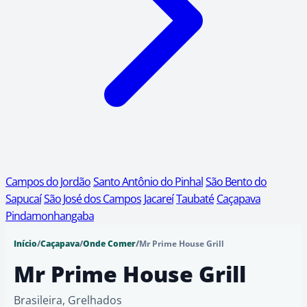
Campos do Jordão
Santo Antônio do Pinhal
São Bento do
Sapucaí
São José dos Campos
Jacareí
Taubaté
Caçapava
Pindamonhangaba
Início
/
Caçapava
/
Onde Comer
/
Mr Prime House Grill
Mr Prime House Grill
Brasileira, Grelhados