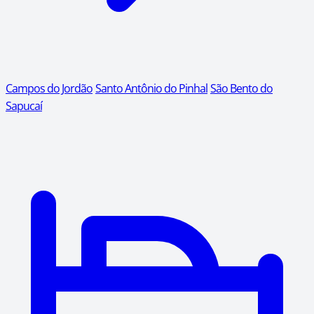
Campos do Jordão
Santo Antônio do Pinhal
São Bento do
Sapucaí