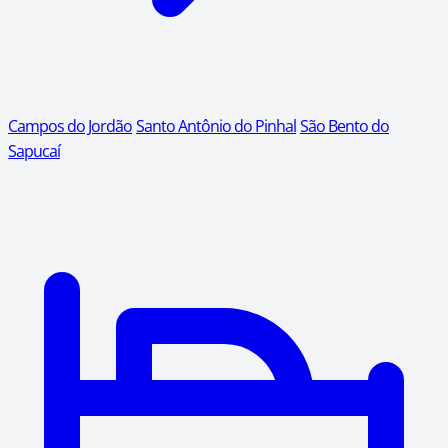
Campos do Jordão
Santo Antônio do Pinhal
São Bento do
Sapucaí