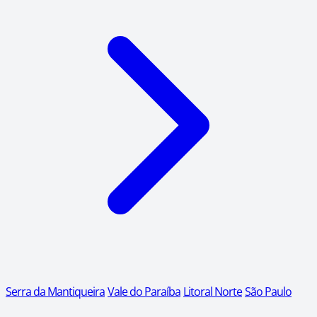
Serra da Mantiqueira
Vale do Paraíba
Litoral Norte
São Paulo