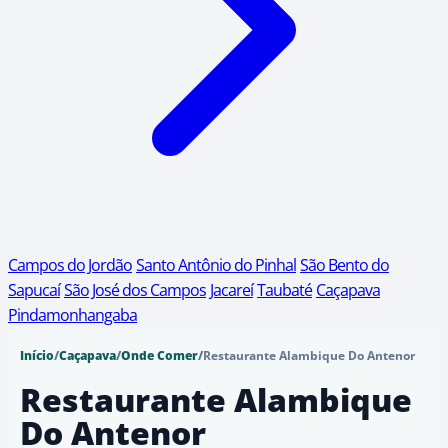
Campos do Jordão
Santo Antônio do Pinhal
São Bento do
Sapucaí
São José dos Campos
Jacareí
Taubaté
Caçapava
Pindamonhangaba
Início
/
Caçapava
/
Onde Comer
/
Restaurante Alambique Do Antenor
Restaurante Alambique
Do Antenor