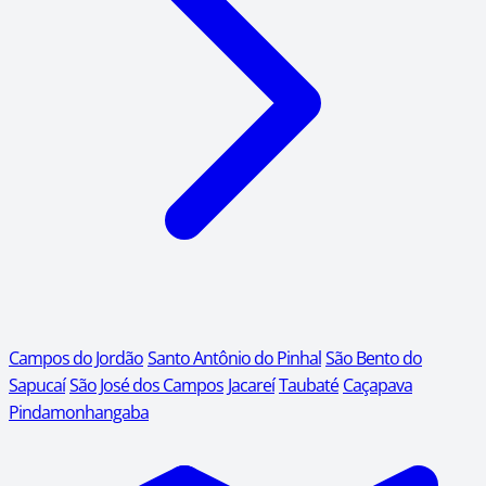
Campos do Jordão
Santo Antônio do Pinhal
São Bento do
Sapucaí
São José dos Campos
Jacareí
Taubaté
Caçapava
Pindamonhangaba