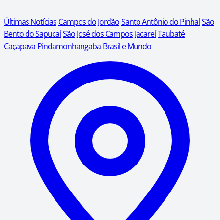
Últimas Notícias
Campos do Jordão
Santo Antônio do Pinhal
São
Bento do Sapucaí
São José dos Campos
Jacareí
Taubaté
Caçapava
Pindamonhangaba
Brasil e Mundo