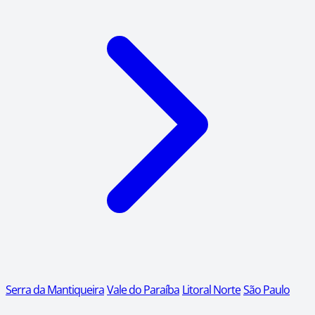
Serra da Mantiqueira
Vale do Paraíba
Litoral Norte
São Paulo