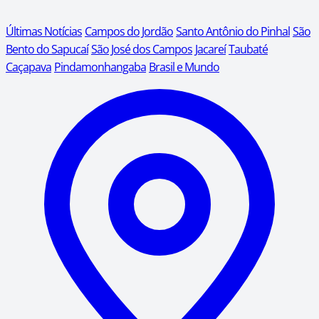
Últimas Notícias
Campos do Jordão
Santo Antônio do Pinhal
São
Bento do Sapucaí
São José dos Campos
Jacareí
Taubaté
Caçapava
Pindamonhangaba
Brasil e Mundo