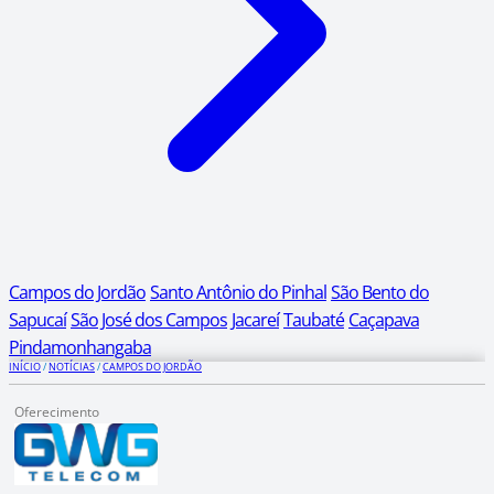
Campos do Jordão
Santo Antônio do Pinhal
São Bento do
Sapucaí
São José dos Campos
Jacareí
Taubaté
Caçapava
Pindamonhangaba
INÍCIO
/
NOTÍCIAS
/
CAMPOS DO JORDÃO
Oferecimento