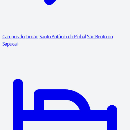
Campos do Jordão
Santo Antônio do Pinhal
São Bento do
Sapucaí