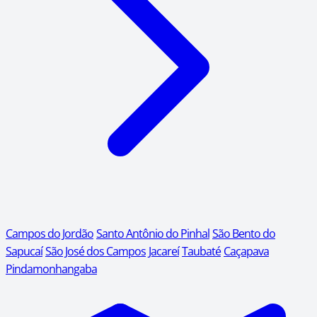
Campos do Jordão
Santo Antônio do Pinhal
São Bento do
Sapucaí
São José dos Campos
Jacareí
Taubaté
Caçapava
Pindamonhangaba