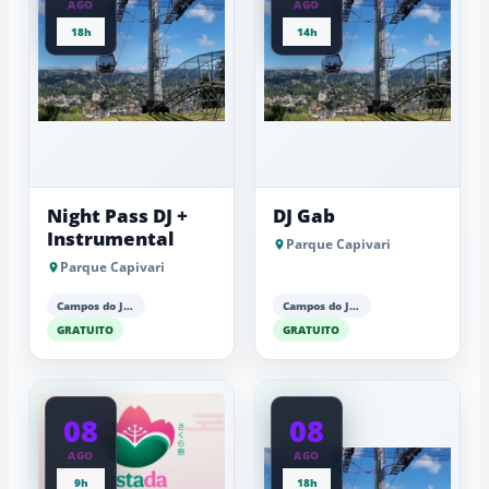
AGO
AGO
18h
14h
Night Pass DJ +
DJ Gab
Instrumental
Parque Capivari
Parque Capivari
Campos do Jordão
Campos do Jordão
GRATUITO
GRATUITO
08
08
AGO
AGO
9h
18h