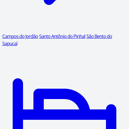
Campos do Jordão
Santo Antônio do Pinhal
São Bento do
Sapucaí