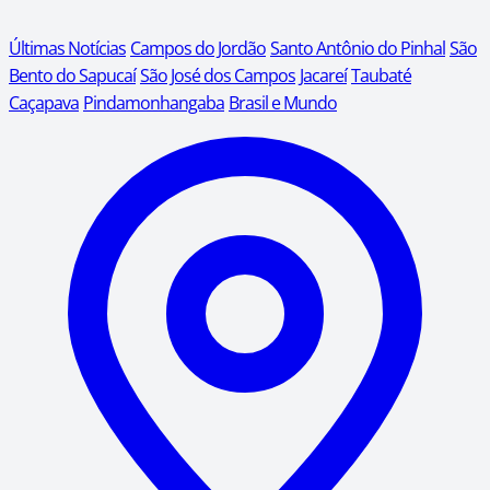
Últimas Notícias
Campos do Jordão
Santo Antônio do Pinhal
São
Bento do Sapucaí
São José dos Campos
Jacareí
Taubaté
Caçapava
Pindamonhangaba
Brasil e Mundo