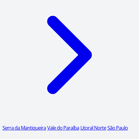
Serra da Mantiqueira
Vale do Paraíba
Litoral Norte
São Paulo