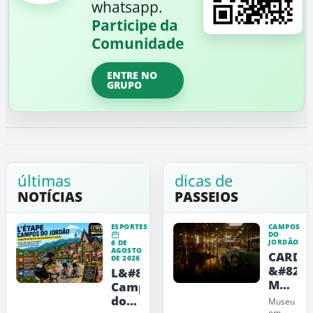
whatsapp.
Participe da
Comunidade
ENTRE NO
GRUPO
últimas
dicas de
NOTÍCIAS
PASSEIOS
ESPORTES
CAMPOS
DO
JORDÃO
6 DE
AGOSTO
CARDE
DE 2026
&#8211
L&#8217;Étape
Museu
Campos
de
do
Museu
Arte,
em