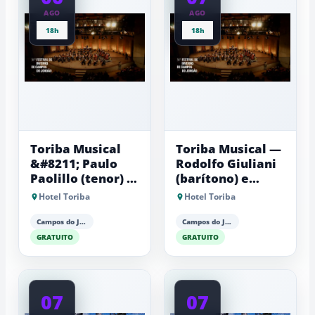
AGO
AGO
18h
18h
Toriba Musical
Toriba Musical —
&#8211; Paulo
Rodolfo Giuliani
Paolillo (tenor) e
(barítono) e
Antonio Luiz
Antonio Luiz
Hotel Toriba
Hotel Toriba
Barker (piano)
Barker (piano)
Campos do Jordão
Campos do Jordão
GRATUITO
GRATUITO
07
07