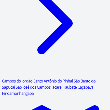
Campos do Jordão
Santo Antônio do Pinhal
São Bento do
Sapucaí
São José dos Campos
Jacareí
Taubaté
Caçapava
Pindamonhangaba