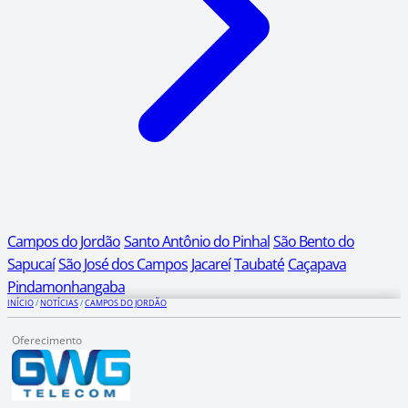
Campos do Jordão
Santo Antônio do Pinhal
São Bento do
Sapucaí
São José dos Campos
Jacareí
Taubaté
Caçapava
Pindamonhangaba
INÍCIO
/
NOTÍCIAS
/
CAMPOS DO JORDÃO
Oferecimento