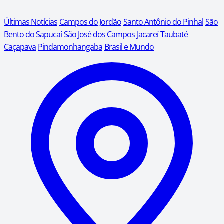
Últimas Notícias
Campos do Jordão
Santo Antônio do Pinhal
São
Bento do Sapucaí
São José dos Campos
Jacareí
Taubaté
Caçapava
Pindamonhangaba
Brasil e Mundo