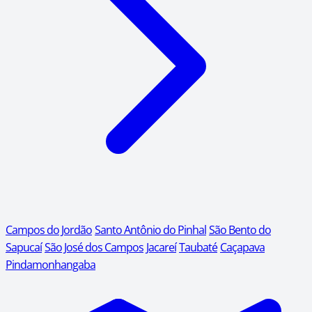
Campos do Jordão
Santo Antônio do Pinhal
São Bento do
Sapucaí
São José dos Campos
Jacareí
Taubaté
Caçapava
Pindamonhangaba