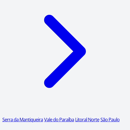
Serra da Mantiqueira
Vale do Paraíba
Litoral Norte
São Paulo