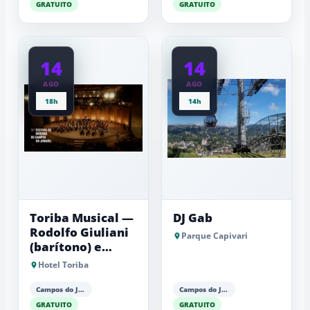
GRATUITO
GRATUITO
14
14
AGO
AGO
18h
14h
Toriba Musical —
DJ Gab
Rodolfo Giuliani
Parque Capivari
(barítono) e
Antonio Luiz
Hotel Toriba
Barker (piano)
Campos do Jordão
Campos do Jordão
GRATUITO
GRATUITO