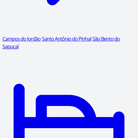
Campos do Jordão
Santo Antônio do Pinhal
São Bento do
Sapucaí