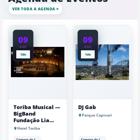
intenso
gelo,
nesta
esculturas,
VER TODA A AGENDA
quinta-
experiênci
a
feira
baixas...
09
09
AGO
AGO
18h
14h
Toriba Musical —
DJ Gab
BigBand
Parque Capivari
Fundação Lia
Maria Aguiar
Hotel Toriba
Campos do Jordão
Campos do Jordão