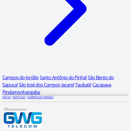
Campos do Jordão
Santo Antônio do Pinhal
São Bento do
Sapucaí
São José dos Campos
Jacareí
Taubaté
Caçapava
Pindamonhangaba
INÍCIO
/
NOTÍCIAS
/
CAMPOS DO JORDÃO
Oferecimento