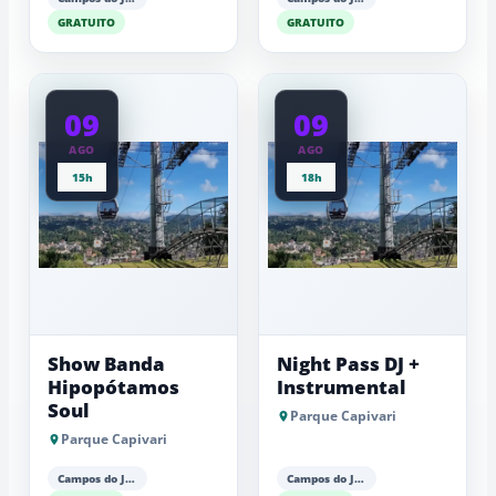
GRATUITO
GRATUITO
09
09
AGO
AGO
15h
18h
Show Banda
Night Pass DJ +
Hipopótamos
Instrumental
Soul
Parque Capivari
Parque Capivari
Campos do Jordão
Campos do Jordão