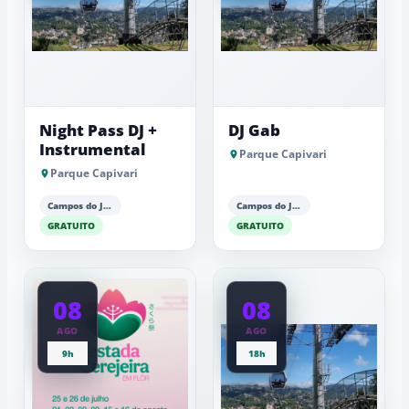
Night Pass DJ +
DJ Gab
Instrumental
Parque Capivari
Parque Capivari
Campos do Jordão
Campos do Jordão
GRATUITO
GRATUITO
08
08
AGO
AGO
9h
18h