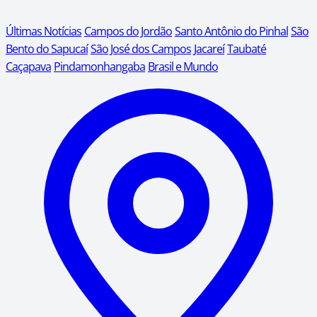
Últimas Notícias
Campos do Jordão
Santo Antônio do Pinhal
São
Bento do Sapucaí
São José dos Campos
Jacareí
Taubaté
Caçapava
Pindamonhangaba
Brasil e Mundo