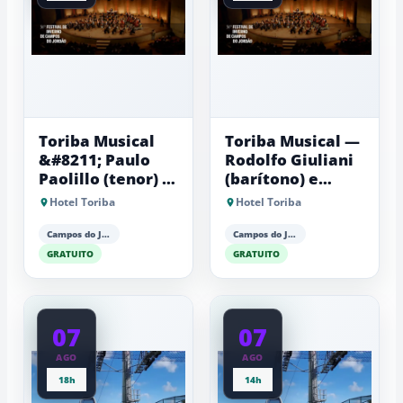
Toriba Musical
Toriba Musical —
&#8211; Paulo
Rodolfo Giuliani
Paolillo (tenor) e
(barítono) e
Antonio Luiz
Antonio Luiz
Hotel Toriba
Hotel Toriba
Barker (piano)
Barker (piano)
Campos do Jordão
Campos do Jordão
GRATUITO
GRATUITO
07
07
AGO
AGO
18h
14h