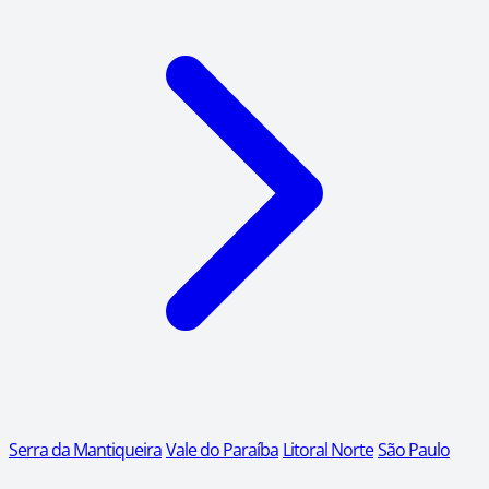
Serra da Mantiqueira
Vale do Paraíba
Litoral Norte
São Paulo