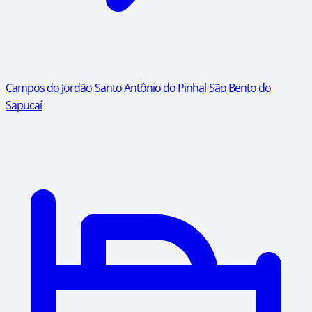
Campos do Jordão
Santo Antônio do Pinhal
São Bento do
Sapucaí