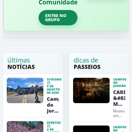
Comunidade
ENTRE NO
GRUPO
últimas
dicas de
NOTÍCIAS
PASSEIOS
TURISMO
CAMPOS
DO
JORDÃO
5 DE
AGOSTO
CARDE
DE 2026
&#8211
Campos
Museu
do
de
Jordão
Museu
Arte,
inicia
em
Campos
Design
cadastramento
EVENTOS
do
e
para
CAMPOS
4 DE
Jordão
DO