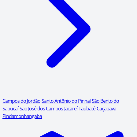
Campos do Jordão
Santo Antônio do Pinhal
São Bento do
Sapucaí
São José dos Campos
Jacareí
Taubaté
Caçapava
Pindamonhangaba