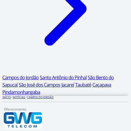
Campos do Jordão
Santo Antônio do Pinhal
São Bento do
Sapucaí
São José dos Campos
Jacareí
Taubaté
Caçapava
Pindamonhangaba
INÍCIO
/
NOTÍCIAS
/
CAMPOS DO JORDÃO
Oferecimento