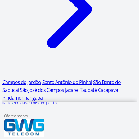
Campos do Jordão
Santo Antônio do Pinhal
São Bento do
Sapucaí
São José dos Campos
Jacareí
Taubaté
Caçapava
Pindamonhangaba
INÍCIO
/
NOTÍCIAS
/
CAMPOS DO JORDÃO
Oferecimento