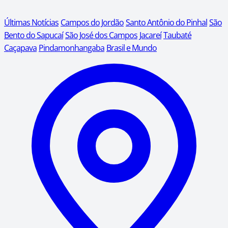
Últimas Notícias
Campos do Jordão
Santo Antônio do Pinhal
São
Bento do Sapucaí
São José dos Campos
Jacareí
Taubaté
Caçapava
Pindamonhangaba
Brasil e Mundo