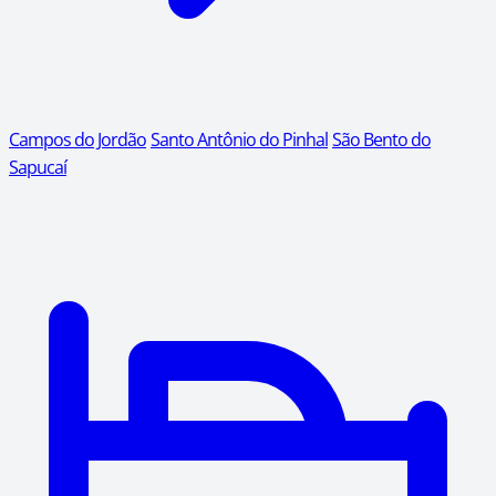
Campos do Jordão
Santo Antônio do Pinhal
São Bento do
Sapucaí