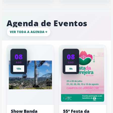
clima
cervejeiras,
região
clima
de
do
típico
chuva
Capivari
de
e
com
inverno
ambiente
Agenda de Eventos
movimento
de
intenso
gelo,
nesta
esculturas,
VER TODA A AGENDA
quinta-
experiênci
a
feira
baixas...
08
08
AGO
AGO
15h
9h
Show Banda
55ª Festa da