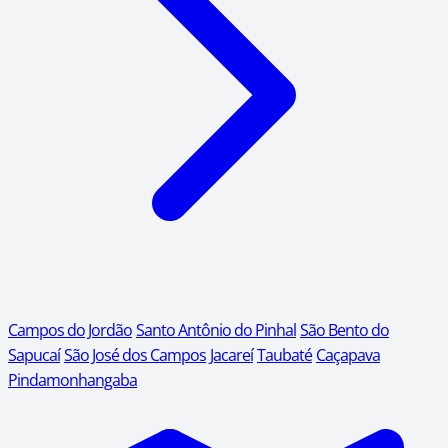
Campos do Jordão
Santo Antônio do Pinhal
São Bento do
Sapucaí
São José dos Campos
Jacareí
Taubaté
Caçapava
Pindamonhangaba