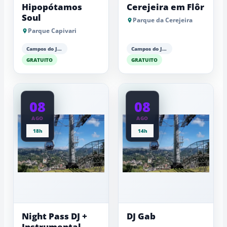
Hipopótamos
Cerejeira em Flôr
Soul
Parque da Cerejeira
Parque Capivari
Campos do Jordão
Campos do Jordão
GRATUITO
GRATUITO
08
08
AGO
AGO
18h
14h
Night Pass DJ +
DJ Gab
Instrumental