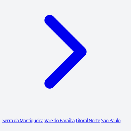
Serra da Mantiqueira
Vale do Paraíba
Litoral Norte
São Paulo