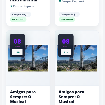
Parque Capivari
Parque Capivari
Campos do Jordão
Campos do Jordão
GRATUITO
GRATUITO
08
08
AGO
AGO
13h
11h
Amigos para
Amigos para
Sempre: O
Sempre: O
Musical
Musical