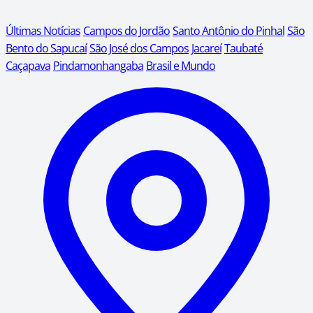
Últimas Notícias
Campos do Jordão
Santo Antônio do Pinhal
São
Bento do Sapucaí
São José dos Campos
Jacareí
Taubaté
Caçapava
Pindamonhangaba
Brasil e Mundo