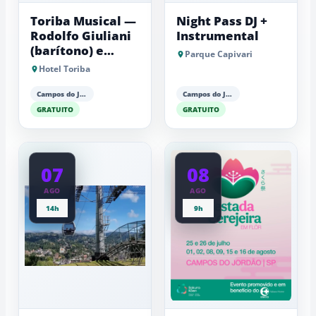
Toriba Musical —
Night Pass DJ +
Rodolfo Giuliani
Instrumental
(barítono) e
Parque Capivari
Antonio Luiz
Hotel Toriba
Barker (piano)
Campos do Jordão
Campos do Jordão
GRATUITO
GRATUITO
07
08
AGO
AGO
14h
9h