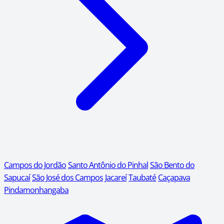
Campos do Jordão
Santo Antônio do Pinhal
São Bento do
Sapucaí
São José dos Campos
Jacareí
Taubaté
Caçapava
Pindamonhangaba