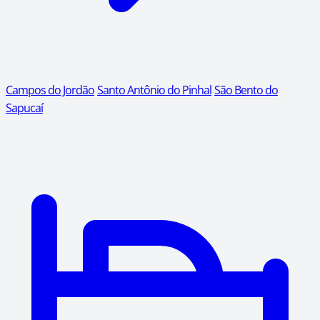
Campos do Jordão
Santo Antônio do Pinhal
São Bento do
Sapucaí