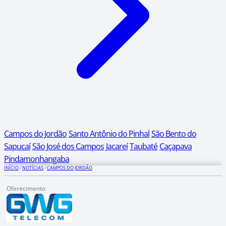
Campos do Jordão
Santo Antônio do Pinhal
São Bento do
Sapucaí
São José dos Campos
Jacareí
Taubaté
Caçapava
Pindamonhangaba
INÍCIO
/
NOTÍCIAS
/
CAMPOS DO JORDÃO
Oferecimento