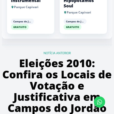
Instrumental
Hipopótamos
Soul
Parque Capivari
Parque Capivari
Campos do Jordão
Campos do Jordão
GRATUITO
GRATUITO
NOTÍCIA ANTERIOR
Eleições 2010:
Confira os Locais de
Votação e
Justificativa em
Campos do Jordão