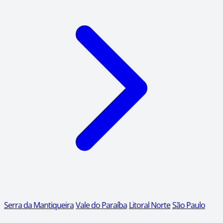
Serra da Mantiqueira
Vale do Paraíba
Litoral Norte
São Paulo