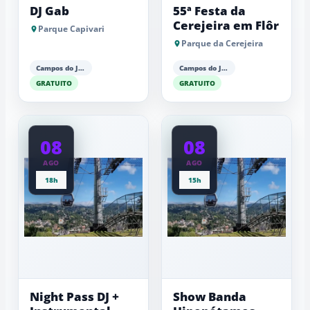
DJ Gab
55ª Festa da
Cerejeira em Flôr
Parque Capivari
Parque da Cerejeira
Campos do Jordão
Campos do Jordão
GRATUITO
GRATUITO
08
08
AGO
AGO
18h
15h
Night Pass DJ +
Show Banda