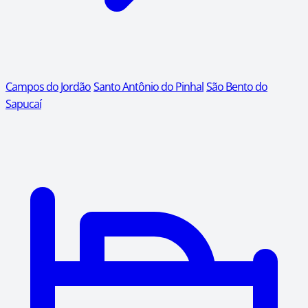
Campos do Jordão
Santo Antônio do Pinhal
São Bento do
Sapucaí