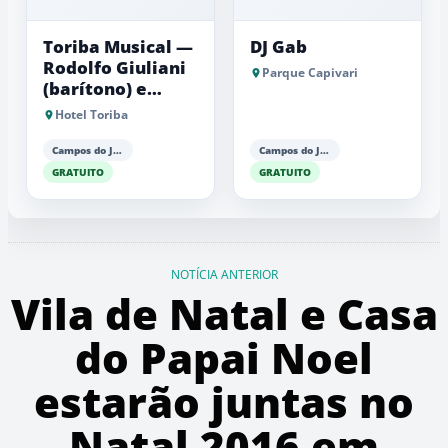
Toriba Musical —
DJ Gab
Rodolfo Giuliani
Parque Capivari
(barítono) e
Antonio Luiz
Hotel Toriba
Barker (piano)
Campos do Jordão
Campos do Jordão
GRATUITO
GRATUITO
NOTÍCIA ANTERIOR
Vila de Natal e Casa
do Papai Noel
estarão juntas no
Natal 2016 em