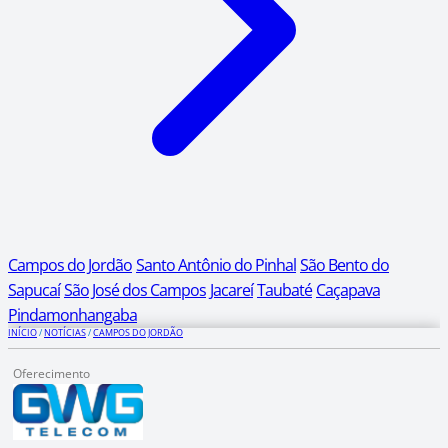
Campos do Jordão
Santo Antônio do Pinhal
São Bento do
Sapucaí
São José dos Campos
Jacareí
Taubaté
Caçapava
Pindamonhangaba
INÍCIO
/
NOTÍCIAS
/
CAMPOS DO JORDÃO
Oferecimento