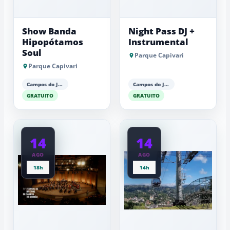
Show Banda
Night Pass DJ +
Hipopótamos
Instrumental
Soul
Parque Capivari
Parque Capivari
Campos do Jordão
Campos do Jordão
GRATUITO
GRATUITO
14
14
AGO
AGO
18h
14h