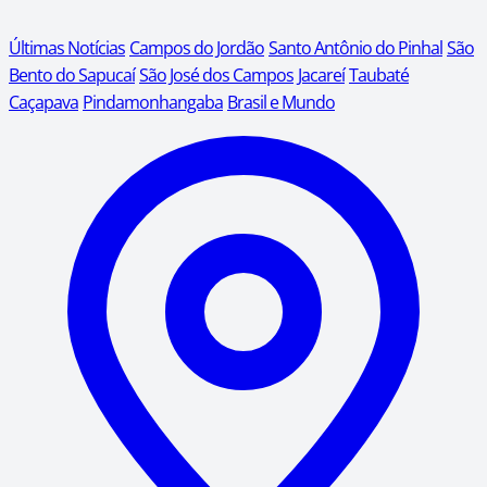
Últimas Notícias
Campos do Jordão
Santo Antônio do Pinhal
São
Bento do Sapucaí
São José dos Campos
Jacareí
Taubaté
Caçapava
Pindamonhangaba
Brasil e Mundo