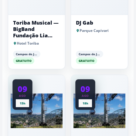
Toriba Musical —
DJ Gab
BigBand
Parque Capivari
Fundação Lia
Maria Aguiar
Hotel Toriba
Campos do Jordão
Campos do Jordão
GRATUITO
GRATUITO
09
09
AGO
AGO
15h
18h