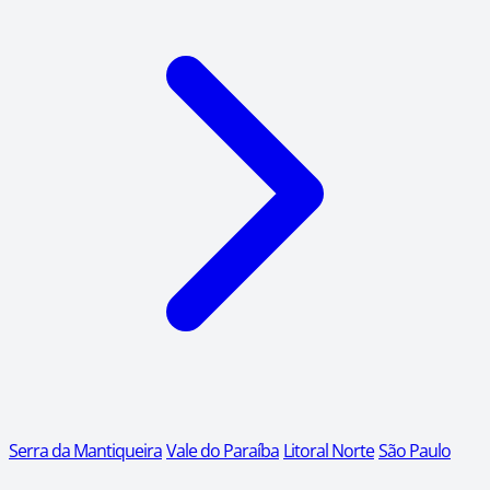
Serra da Mantiqueira
Vale do Paraíba
Litoral Norte
São Paulo