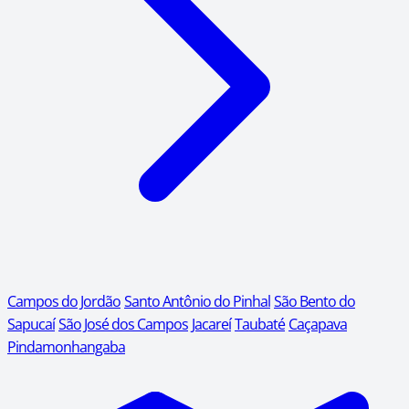
Campos do Jordão
Santo Antônio do Pinhal
São Bento do
Sapucaí
São José dos Campos
Jacareí
Taubaté
Caçapava
Pindamonhangaba