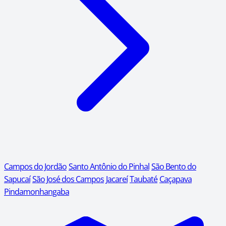
Campos do Jordão
Santo Antônio do Pinhal
São Bento do
Sapucaí
São José dos Campos
Jacareí
Taubaté
Caçapava
Pindamonhangaba