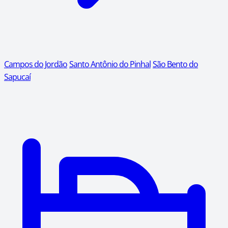
Campos do Jordão
Santo Antônio do Pinhal
São Bento do
Sapucaí