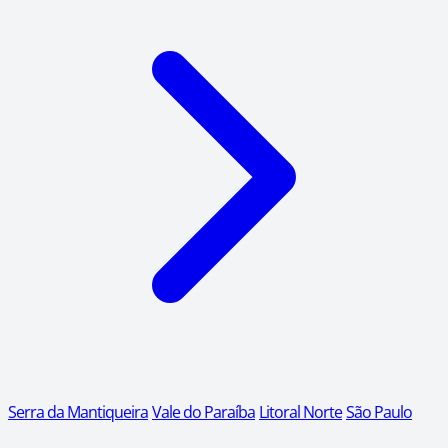
Serra da Mantiqueira
Vale do Paraíba
Litoral Norte
São Paulo