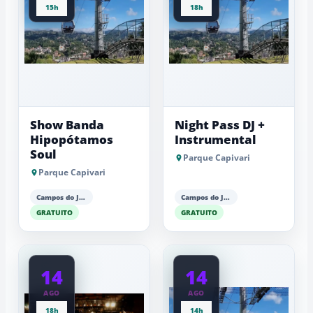
15h
18h
Show Banda
Night Pass DJ +
Hipopótamos
Instrumental
Soul
Parque Capivari
Parque Capivari
Campos do Jordão
Campos do Jordão
GRATUITO
GRATUITO
14
14
AGO
AGO
18h
14h