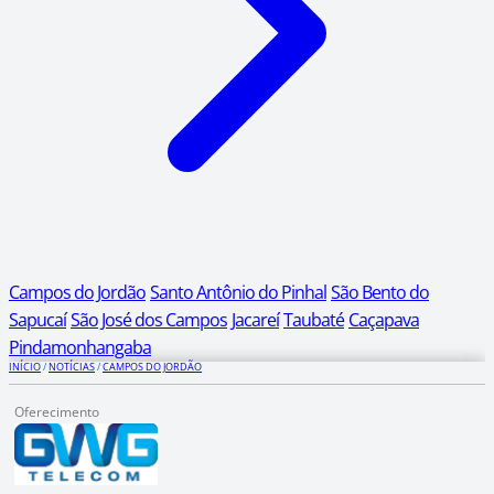
Campos do Jordão
Santo Antônio do Pinhal
São Bento do
Sapucaí
São José dos Campos
Jacareí
Taubaté
Caçapava
Pindamonhangaba
INÍCIO
/
NOTÍCIAS
/
CAMPOS DO JORDÃO
Oferecimento