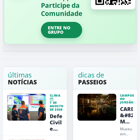
Participe da
Comunidade
ENTRE NO
GRUPO
últimas
dicas de
NOTÍCIAS
PASSEIOS
CLIMA
CAMPOS
DO
JORDÃO
7 DE
AGOSTO
CARDE
DE 2026
&#8211
Defesa
Museu
Civil
de
emite
Museu
Arte,
alerta
em
Campos