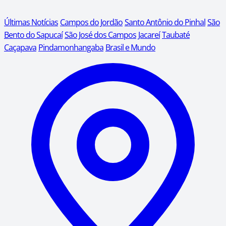
Últimas Notícias
Campos do Jordão
Santo Antônio do Pinhal
São
Bento do Sapucaí
São José dos Campos
Jacareí
Taubaté
Caçapava
Pindamonhangaba
Brasil e Mundo