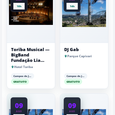
18h
14h
Toriba Musical —
DJ Gab
BigBand
Parque Capivari
Fundação Lia
Maria Aguiar
Hotel Toriba
Campos do Jordão
Campos do Jordão
GRATUITO
GRATUITO
09
09
AGO
AGO