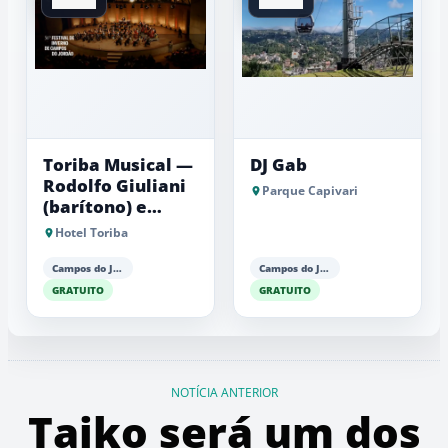
Toriba Musical —
DJ Gab
Rodolfo Giuliani
Parque Capivari
(barítono) e
Antonio Luiz
Hotel Toriba
Barker (piano)
Campos do Jordão
Campos do Jordão
GRATUITO
GRATUITO
NOTÍCIA ANTERIOR
Taiko será um dos