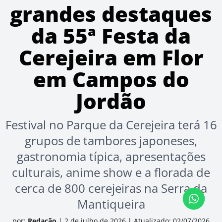
grandes destaques
da 55ª Festa da
Cerejeira em Flor
em Campos do
Jordão
Festival no Parque da Cerejeira terá 16
grupos de tambores japoneses,
gastronomia típica, apresentações
culturais, anime show e a florada de
cerca de 800 cerejeiras na Serra da
Mantiqueira
por:
Redação
|
2 de julho de 2026
|
Atualizado: 02/07/2026