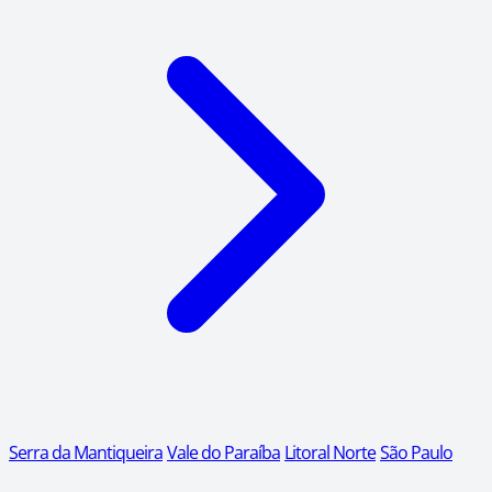
Serra da Mantiqueira
Vale do Paraíba
Litoral Norte
São Paulo