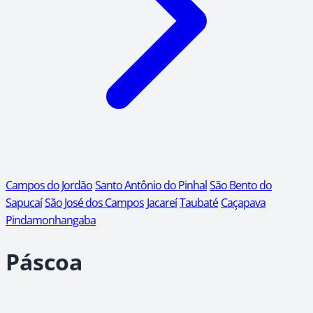
Campos do Jordão
Santo Antônio do Pinhal
São Bento do
Sapucaí
São José dos Campos
Jacareí
Taubaté
Caçapava
Pindamonhangaba
Páscoa