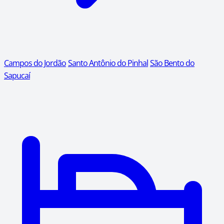
Campos do Jordão
Santo Antônio do Pinhal
São Bento do
Sapucaí