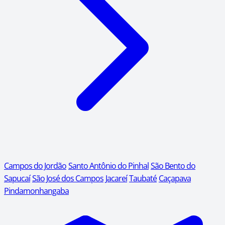
Campos do Jordão
Santo Antônio do Pinhal
São Bento do
Sapucaí
São José dos Campos
Jacareí
Taubaté
Caçapava
Pindamonhangaba