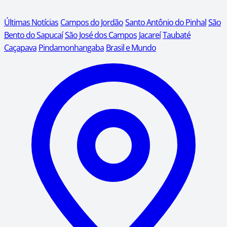
Últimas Notícias
Campos do Jordão
Santo Antônio do Pinhal
São
Bento do Sapucaí
São José dos Campos
Jacareí
Taubaté
Caçapava
Pindamonhangaba
Brasil e Mundo