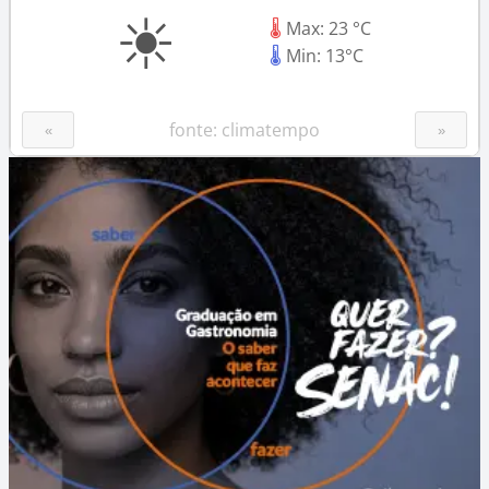
☀
posts
🌡
Max: 23 °C
🌡
Min: 13°C
fonte: climatempo
«
»