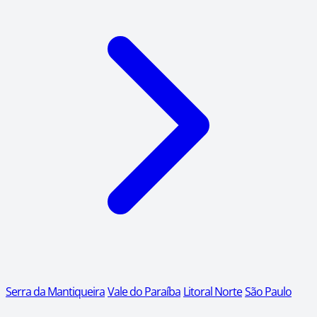
Serra da Mantiqueira
Vale do Paraíba
Litoral Norte
São Paulo