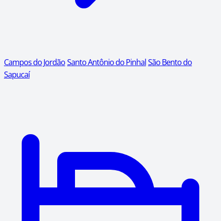
Campos do Jordão
Santo Antônio do Pinhal
São Bento do
Sapucaí