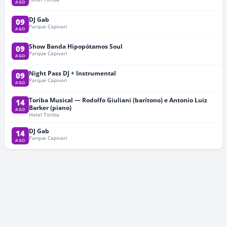
AGO
DJ Gab
09
Parque Capivari
AGO
Show Banda Hipopótamos Soul
09
Parque Capivari
AGO
Night Pass DJ + Instrumental
09
Parque Capivari
AGO
Toriba Musical — Rodolfo Giuliani (barítono) e Antonio Luiz
14
Barker (piano)
AGO
Hotel Toriba
DJ Gab
14
Parque Capivari
AGO