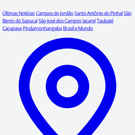
Últimas Notícias
Campos do Jordão
Santo Antônio do Pinhal
São
Bento do Sapucaí
São José dos Campos
Jacareí
Taubaté
Caçapava
Pindamonhangaba
Brasil e Mundo