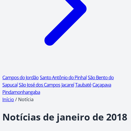
Campos do Jordão
Santo Antônio do Pinhal
São Bento do
Sapucaí
São José dos Campos
Jacareí
Taubaté
Caçapava
Pindamonhangaba
Início
/
Notícia
Notícias de janeiro de 2018