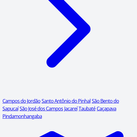
Campos do Jordão
Santo Antônio do Pinhal
São Bento do
Sapucaí
São José dos Campos
Jacareí
Taubaté
Caçapava
Pindamonhangaba