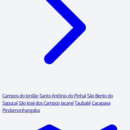
Campos do Jordão
Santo Antônio do Pinhal
São Bento do
Sapucaí
São José dos Campos
Jacareí
Taubaté
Caçapava
Pindamonhangaba