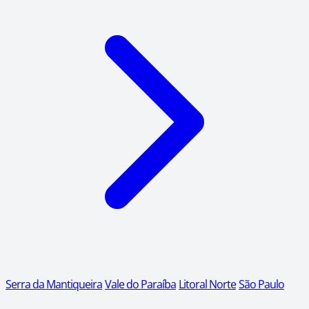
Serra da Mantiqueira
Vale do Paraíba
Litoral Norte
São Paulo