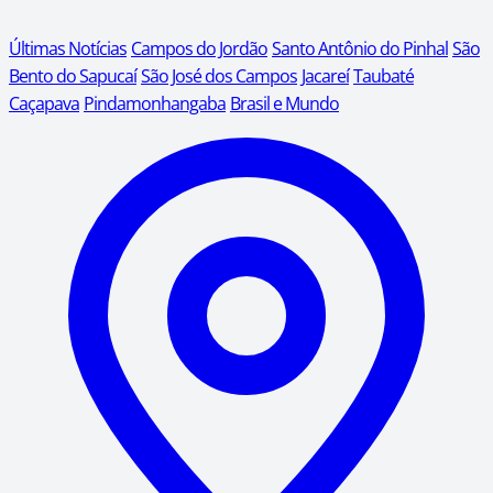
Últimas Notícias
Campos do Jordão
Santo Antônio do Pinhal
São
Bento do Sapucaí
São José dos Campos
Jacareí
Taubaté
Caçapava
Pindamonhangaba
Brasil e Mundo