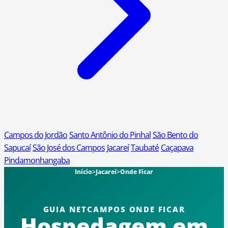
Campos do Jordão
Santo Antônio do Pinhal
São Bento do
Sapucaí
São José dos Campos
Jacareí
Taubaté
Caçapava
Pindamonhangaba
Início
>
Jacareí
>
Onde Ficar
GUIA NETCAMPOS ONDE FICAR
Hospedagem em