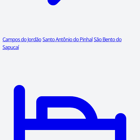
Campos do Jordão
Santo Antônio do Pinhal
São Bento do
Sapucaí