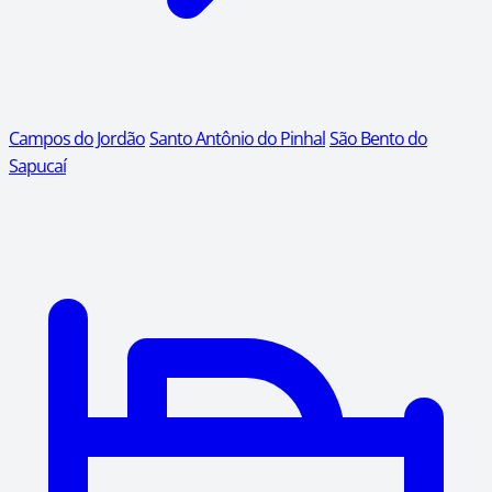
Campos do Jordão
Santo Antônio do Pinhal
São Bento do
Sapucaí