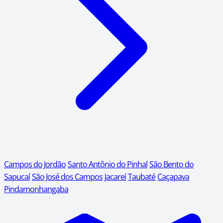
Campos do Jordão
Santo Antônio do Pinhal
São Bento do
Sapucaí
São José dos Campos
Jacareí
Taubaté
Caçapava
Pindamonhangaba