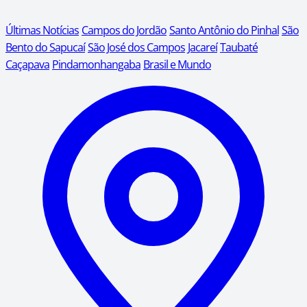
Últimas Notícias
Campos do Jordão
Santo Antônio do Pinhal
São
Bento do Sapucaí
São José dos Campos
Jacareí
Taubaté
Caçapava
Pindamonhangaba
Brasil e Mundo