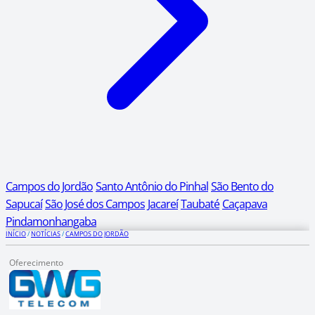
Campos do Jordão
Santo Antônio do Pinhal
São Bento do
Sapucaí
São José dos Campos
Jacareí
Taubaté
Caçapava
Pindamonhangaba
INÍCIO
/
NOTÍCIAS
/
CAMPOS DO JORDÃO
Oferecimento