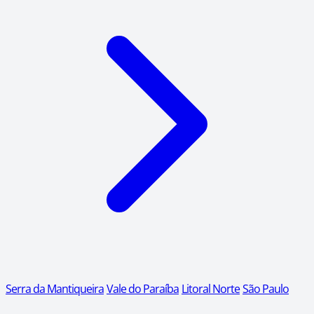
Serra da Mantiqueira
Vale do Paraíba
Litoral Norte
São Paulo