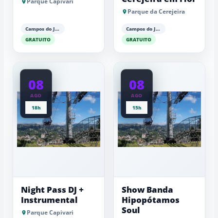
Parque Capivari
Parque da Cerejeira
Campos do Jordão
Campos do Jordão
GRATUITO
GRATUITO
08
08
AGO
AGO
18h
15h
Night Pass DJ +
Show Banda
Instrumental
Hipopótamos
Soul
Parque Capivari