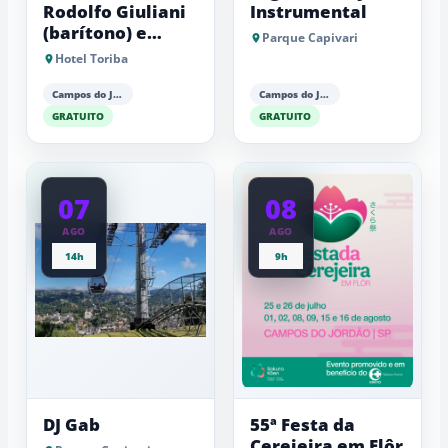
Rodolfo Giuliani
Instrumental
(barítono) e
Parque Capivari
Antonio Luiz
Hotel Toriba
Barker (piano)
Campos do Jordão
Campos do Jordão
GRATUITO
GRATUITO
07
08
AGO
AGO
14h
9h
DJ Gab
55ª Festa da
Cerejeira em Flôr