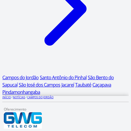
Campos do Jordão
Santo Antônio do Pinhal
São Bento do
Sapucaí
São José dos Campos
Jacareí
Taubaté
Caçapava
Pindamonhangaba
INÍCIO
/
NOTÍCIAS
/
CAMPOS DO JORDÃO
Oferecimento