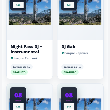
18h
14h
Night Pass DJ +
DJ Gab
Instrumental
Parque Capivari
Parque Capivari
Campos do Jordão
Campos do Jordão
GRATUITO
GRATUITO
08
08
AGO
AGO
13h
11h