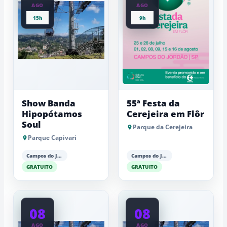
AGO
AGO
15h
9h
Show Banda
55ª Festa da
Hipopótamos
Cerejeira em Flôr
Soul
Parque da Cerejeira
Parque Capivari
Campos do Jordão
Campos do Jordão
GRATUITO
GRATUITO
08
08
AGO
AGO