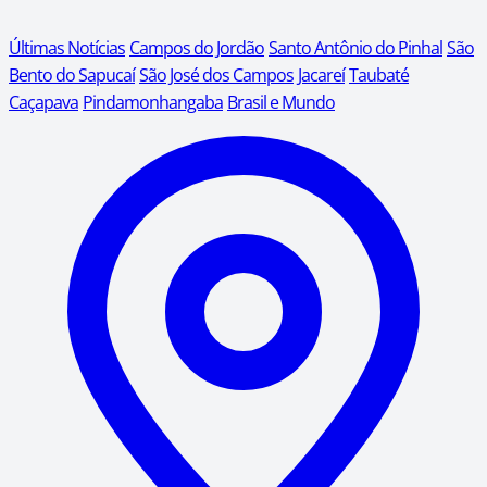
Últimas Notícias
Campos do Jordão
Santo Antônio do Pinhal
São
Bento do Sapucaí
São José dos Campos
Jacareí
Taubaté
Caçapava
Pindamonhangaba
Brasil e Mundo