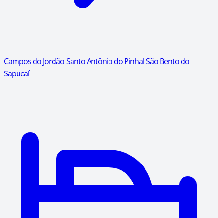
Campos do Jordão
Santo Antônio do Pinhal
São Bento do
Sapucaí