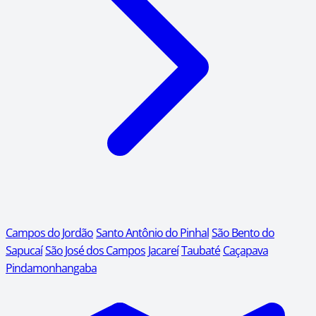
Campos do Jordão
Santo Antônio do Pinhal
São Bento do
Sapucaí
São José dos Campos
Jacareí
Taubaté
Caçapava
Pindamonhangaba