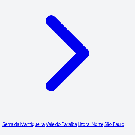
Serra da Mantiqueira
Vale do Paraíba
Litoral Norte
São Paulo