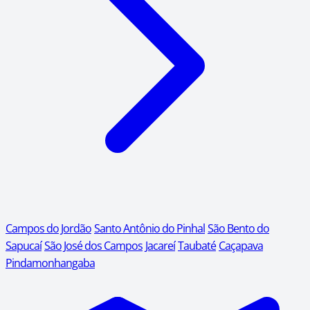
Campos do Jordão
Santo Antônio do Pinhal
São Bento do
Sapucaí
São José dos Campos
Jacareí
Taubaté
Caçapava
Pindamonhangaba