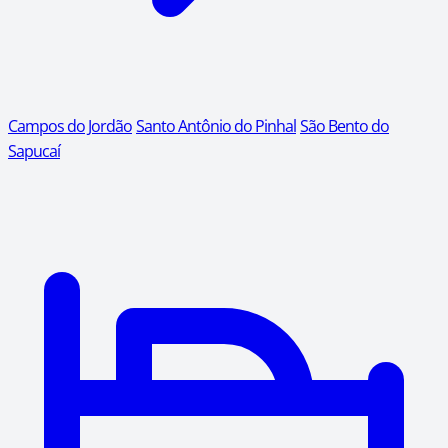
Campos do Jordão
Santo Antônio do Pinhal
São Bento do
Sapucaí