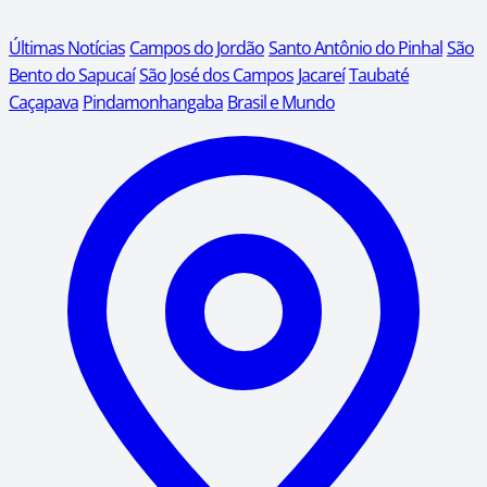
Últimas Notícias
Campos do Jordão
Santo Antônio do Pinhal
São
Bento do Sapucaí
São José dos Campos
Jacareí
Taubaté
Caçapava
Pindamonhangaba
Brasil e Mundo