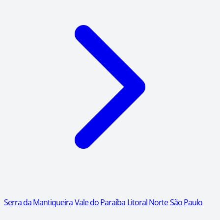
Serra da Mantiqueira
Vale do Paraíba
Litoral Norte
São Paulo