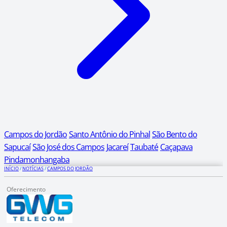
Campos do Jordão
Santo Antônio do Pinhal
São Bento do
Sapucaí
São José dos Campos
Jacareí
Taubaté
Caçapava
Pindamonhangaba
INÍCIO
/
NOTÍCIAS
/
CAMPOS DO JORDÃO
Oferecimento