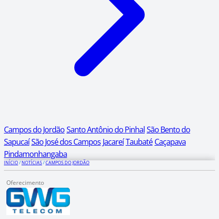
Campos do Jordão
Santo Antônio do Pinhal
São Bento do
Sapucaí
São José dos Campos
Jacareí
Taubaté
Caçapava
Pindamonhangaba
INÍCIO
/
NOTÍCIAS
/
CAMPOS DO JORDÃO
Oferecimento