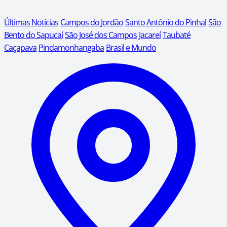
Últimas Notícias
Campos do Jordão
Santo Antônio do Pinhal
São
Bento do Sapucaí
São José dos Campos
Jacareí
Taubaté
Caçapava
Pindamonhangaba
Brasil e Mundo