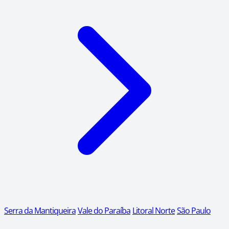
Serra da Mantiqueira
Vale do Paraíba
Litoral Norte
São Paulo