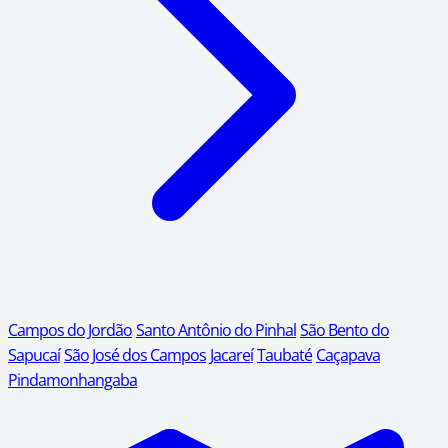
Campos do Jordão
Santo Antônio do Pinhal
São Bento do
Sapucaí
São José dos Campos
Jacareí
Taubaté
Caçapava
Pindamonhangaba