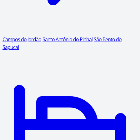
Campos do Jordão
Santo Antônio do Pinhal
São Bento do
Sapucaí