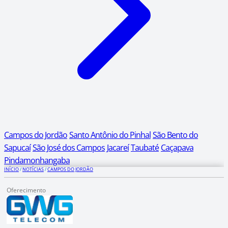
Campos do Jordão
Santo Antônio do Pinhal
São Bento do
Sapucaí
São José dos Campos
Jacareí
Taubaté
Caçapava
Pindamonhangaba
INÍCIO
/
NOTÍCIAS
/
CAMPOS DO JORDÃO
Oferecimento