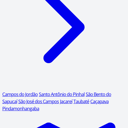
Campos do Jordão
Santo Antônio do Pinhal
São Bento do
Sapucaí
São José dos Campos
Jacareí
Taubaté
Caçapava
Pindamonhangaba