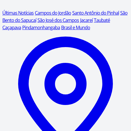
Últimas Notícias
Campos do Jordão
Santo Antônio do Pinhal
São
Bento do Sapucaí
São José dos Campos
Jacareí
Taubaté
Caçapava
Pindamonhangaba
Brasil e Mundo