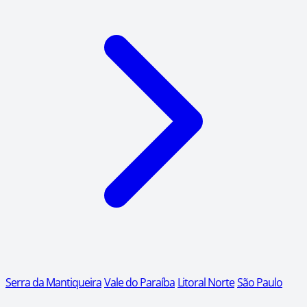
Serra da Mantiqueira
Vale do Paraíba
Litoral Norte
São Paulo