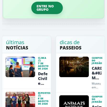
ENTRE NO
GRUPO
últimas
dicas de
NOTÍCIAS
PASSEIOS
CLIMA
CAMPOS
DO
JORDÃO
7 DE
AGOSTO
CARDE
DE 2026
&#8211
Defesa
Museu
Civil
de
emite
Museu
Arte,
alerta
em
Campos
Design
vermelho
ESPORTES
do
e
para
CAMPOS
6 DE
Jordão
DO
Educaç
AGOSTO
a
JORDÃO
que
DE 2026
Animai
une