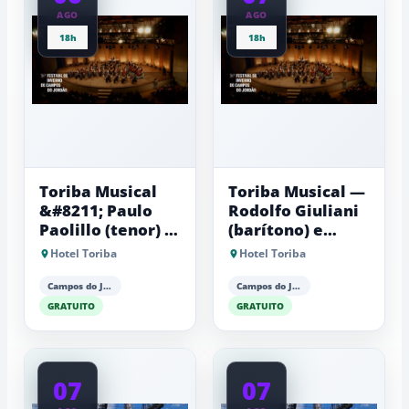
AGO
AGO
18h
18h
Toriba Musical
Toriba Musical —
&#8211; Paulo
Rodolfo Giuliani
Paolillo (tenor) e
(barítono) e
Antonio Luiz
Antonio Luiz
Hotel Toriba
Hotel Toriba
Barker (piano)
Barker (piano)
Campos do Jordão
Campos do Jordão
GRATUITO
GRATUITO
07
07