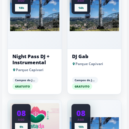
AGO
AGO
18h
14h
Night Pass DJ +
DJ Gab
Instrumental
Parque Capivari
Parque Capivari
Campos do Jordão
Campos do Jordão
GRATUITO
GRATUITO
08
08
AGO
AGO
9h
18h