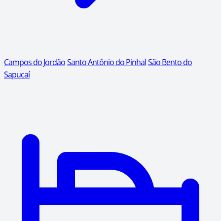
Campos do Jordão
Santo Antônio do Pinhal
São Bento do
Sapucaí