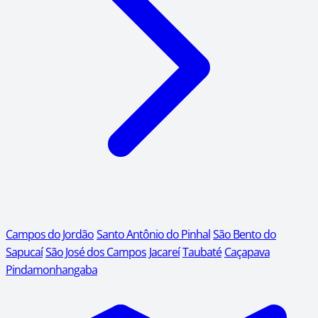
Campos do Jordão
Santo Antônio do Pinhal
São Bento do
Sapucaí
São José dos Campos
Jacareí
Taubaté
Caçapava
Pindamonhangaba