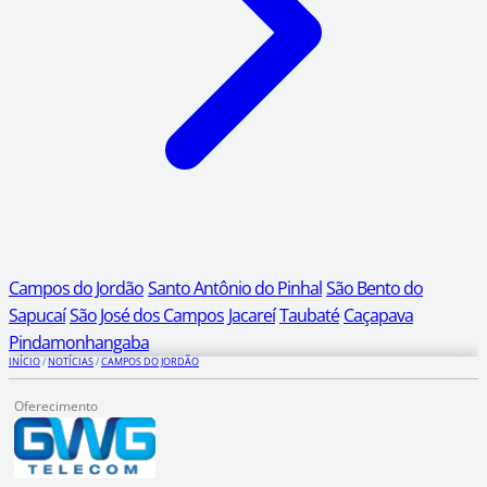
Campos do Jordão
Santo Antônio do Pinhal
São Bento do
Sapucaí
São José dos Campos
Jacareí
Taubaté
Caçapava
Pindamonhangaba
INÍCIO
/
NOTÍCIAS
/
CAMPOS DO JORDÃO
Oferecimento