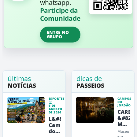
whatsapp.
Participe da
Comunidade
ENTRE NO
GRUPO
últimas
dicas de
NOTÍCIAS
PASSEIOS
ESPORTES
CAMPOS
DO
JORDÃO
6 DE
AGOSTO
CARDE
DE 2026
&#8211
L&#8217;Étape
Museu
Campos
de
do
Museu
Arte,
em