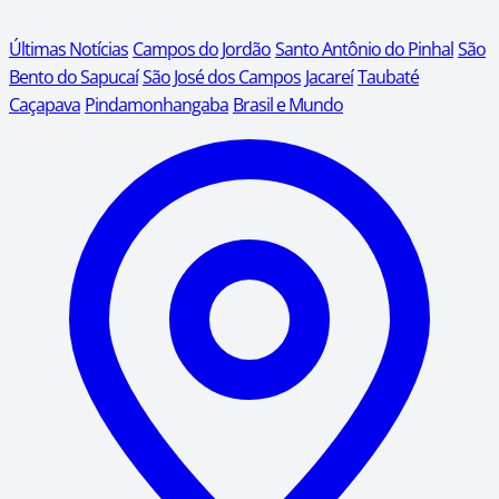
Últimas Notícias
Campos do Jordão
Santo Antônio do Pinhal
São
Bento do Sapucaí
São José dos Campos
Jacareí
Taubaté
Caçapava
Pindamonhangaba
Brasil e Mundo