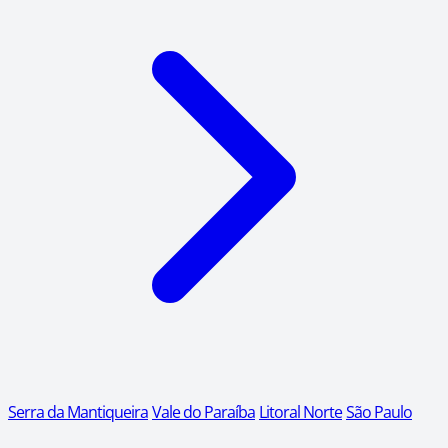
Serra da Mantiqueira
Vale do Paraíba
Litoral Norte
São Paulo