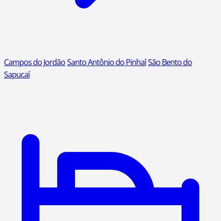
Campos do Jordão
Santo Antônio do Pinhal
São Bento do
Sapucaí