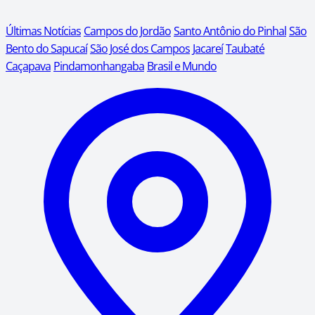
Últimas Notícias
Campos do Jordão
Santo Antônio do Pinhal
São
Bento do Sapucaí
São José dos Campos
Jacareí
Taubaté
Caçapava
Pindamonhangaba
Brasil e Mundo