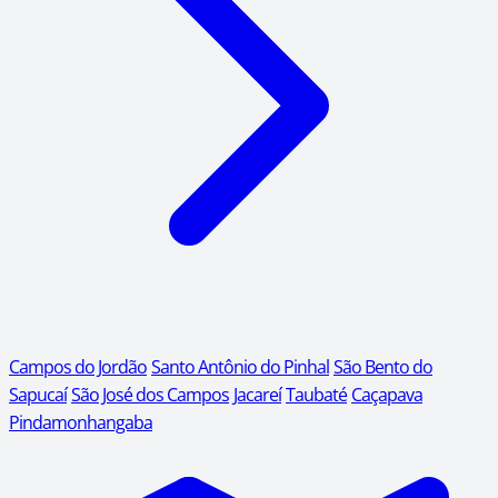
Campos do Jordão
Santo Antônio do Pinhal
São Bento do
Sapucaí
São José dos Campos
Jacareí
Taubaté
Caçapava
Pindamonhangaba