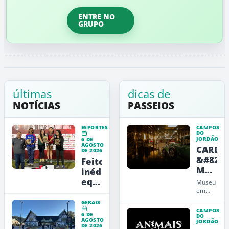
ENTRE NO
GRUPO
últimas
dicas de
NOTÍCIAS
PASSEIOS
ESPORTES
CAMPOS
DO
JORDÃO
6 DE
AGOSTO
CARDE
DE 2026
&#8211
Feito
Museu
inédito:
de
equipe
Museu
Arte,
feminina
em
Campos
Design
jordanense
GERAIS
do
e
conquista
CAMPOS
6 DE
Jordão
DO
Educaç
AGOSTO
título
JORDÃO
que
DE 2026