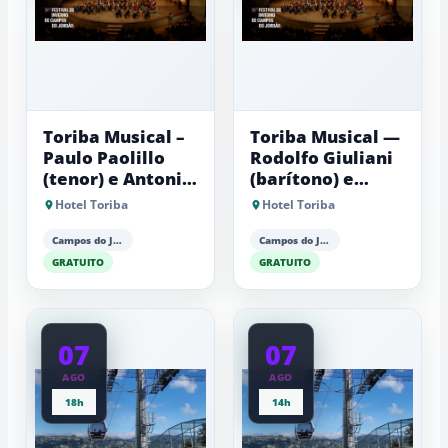
Toriba Musical –
Toriba Musical —
Paulo Paolillo
Rodolfo Giuliani
(tenor) e Antonio
(barítono) e
Luiz Barker
Antonio Luiz
Hotel Toriba
Hotel Toriba
(piano)
Barker (piano)
Campos do Jordão
Campos do Jordão
GRATUITO
GRATUITO
07
07
AGO
AGO
18h
14h