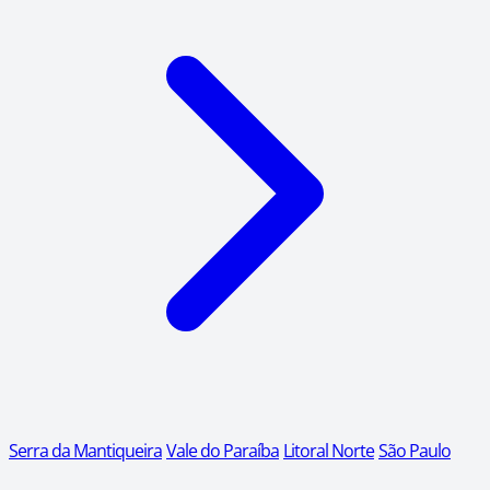
Serra da Mantiqueira
Vale do Paraíba
Litoral Norte
São Paulo