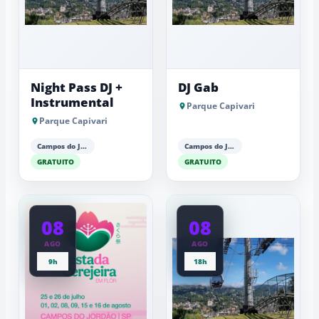
Night Pass DJ +
DJ Gab
Instrumental
Parque Capivari
Parque Capivari
Campos do Jordão
Campos do Jordão
GRATUITO
GRATUITO
08
08
AGO
AGO
9h
18h