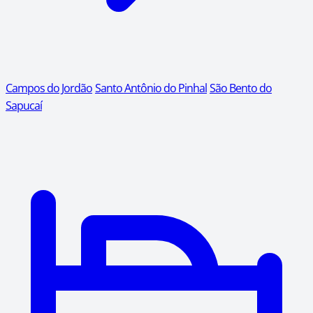
Campos do Jordão
Santo Antônio do Pinhal
São Bento do
Sapucaí