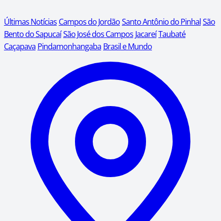
Últimas Notícias
Campos do Jordão
Santo Antônio do Pinhal
São
Bento do Sapucaí
São José dos Campos
Jacareí
Taubaté
Caçapava
Pindamonhangaba
Brasil e Mundo