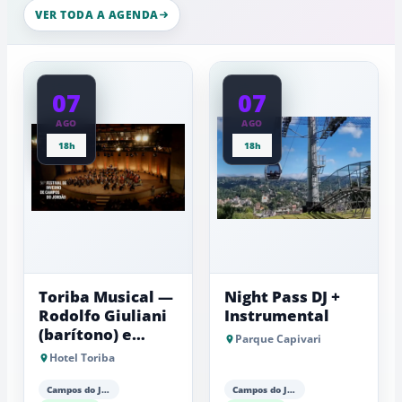
Serra
esculturas,
VER TODA A AGENDA
da
experiênci
a
Mantiqueira
baixas...
07
07
AGO
AGO
18h
18h
Toriba Musical —
Night Pass DJ +
Rodolfo Giuliani
Instrumental
(barítono) e
Parque Capivari
Antonio Luiz
Hotel Toriba
Barker (piano)
Campos do Jordão
Campos do Jordão