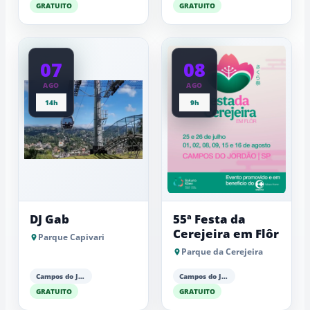
GRATUITO
GRATUITO
07
08
AGO
AGO
14h
9h
DJ Gab
55ª Festa da
Cerejeira em Flôr
Parque Capivari
Parque da Cerejeira
Campos do Jordão
Campos do Jordão
GRATUITO
GRATUITO