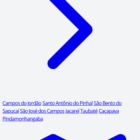
Campos do Jordão
Santo Antônio do Pinhal
São Bento do
Sapucaí
São José dos Campos
Jacareí
Taubaté
Caçapava
Pindamonhangaba