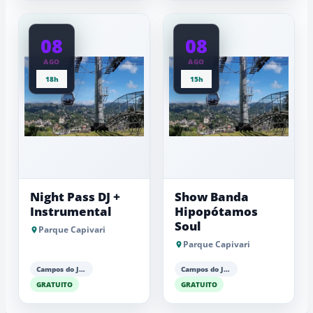
08
08
AGO
AGO
18h
15h
Night Pass DJ +
Show Banda
Instrumental
Hipopótamos
Soul
Parque Capivari
Parque Capivari
Campos do Jordão
Campos do Jordão
GRATUITO
GRATUITO