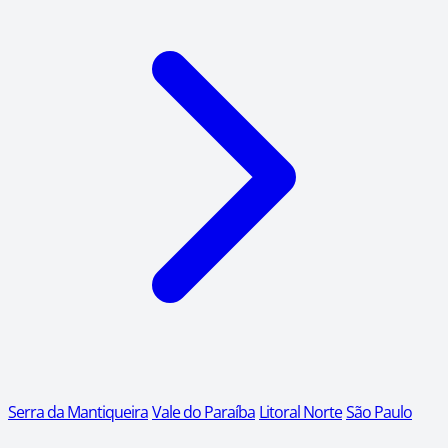
Serra da Mantiqueira
Vale do Paraíba
Litoral Norte
São Paulo