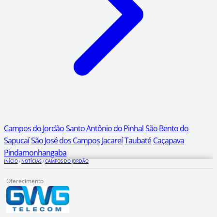
Campos do Jordão
Santo Antônio do Pinhal
São Bento do
Sapucaí
São José dos Campos
Jacareí
Taubaté
Caçapava
Pindamonhangaba
INÍCIO
/
NOTÍCIAS
/
CAMPOS DO JORDÃO
Oferecimento