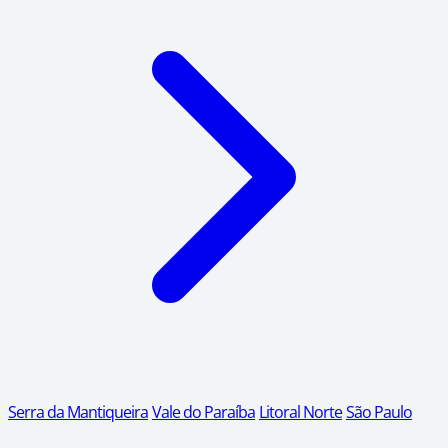
Serra da Mantiqueira
Vale do Paraíba
Litoral Norte
São Paulo