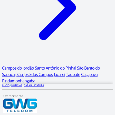
Campos do Jordão
Santo Antônio do Pinhal
São Bento do
Sapucaí
São José dos Campos
Jacareí
Taubaté
Caçapava
Pindamonhangaba
INÍCIO
/
NOTÍCIAS
/
CARAGUATATUBA
Oferecimento