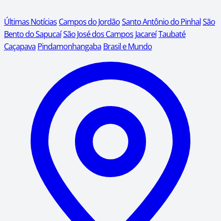
Últimas Notícias
Campos do Jordão
Santo Antônio do Pinhal
São
Bento do Sapucaí
São José dos Campos
Jacareí
Taubaté
Caçapava
Pindamonhangaba
Brasil e Mundo