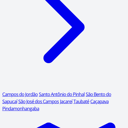
Campos do Jordão
Santo Antônio do Pinhal
São Bento do
Sapucaí
São José dos Campos
Jacareí
Taubaté
Caçapava
Pindamonhangaba