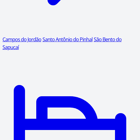
Campos do Jordão
Santo Antônio do Pinhal
São Bento do
Sapucaí