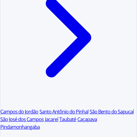
Campos do Jordão
Santo Antônio do Pinhal
São Bento do Sapucaí
São José dos Campos
Jacareí
Taubaté
Caçapava
Pindamonhangaba