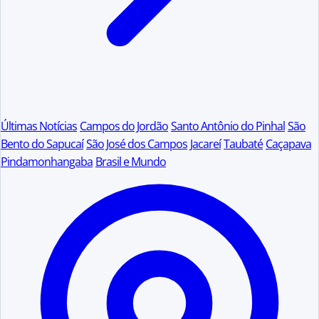
Últimas Notícias
Campos do Jordão
Santo Antônio do Pinhal
São
Bento do Sapucaí
São José dos Campos
Jacareí
Taubaté
Caçapava
Pindamonhangaba
Brasil e Mundo