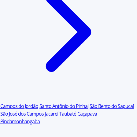
Campos do Jordão
Santo Antônio do Pinhal
São Bento do Sapucaí
São José dos Campos
Jacareí
Taubaté
Caçapava
Pindamonhangaba