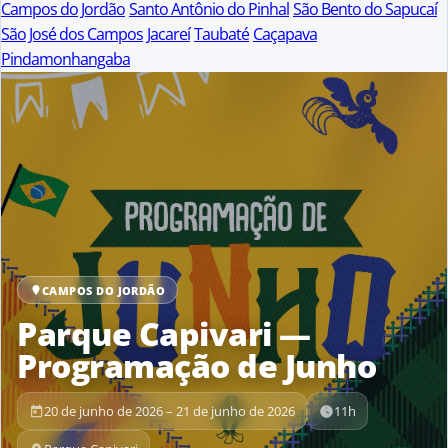
Campos do Jordão
Santo Antônio do Pinhal
São Bento do Sapucaí
São José dos Campos
Jacareí
Taubaté
Caçapava
Pindamonhangaba
CAMPOS DO JORDÃO
Parque Capivari —
Programação de Junho
20 de junho de 2026 – 21 de junho de 2026
11h