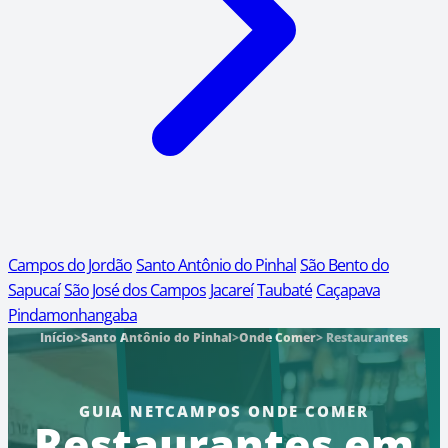
Campos do Jordão
Santo Antônio do Pinhal
São Bento do
Sapucaí
São José dos Campos
Jacareí
Taubaté
Caçapava
Pindamonhangaba
Início
>
Santo Antônio do Pinhal
>
Onde Comer
> Restaurantes
GUIA NETCAMPOS ONDE COMER
Restaurantes em