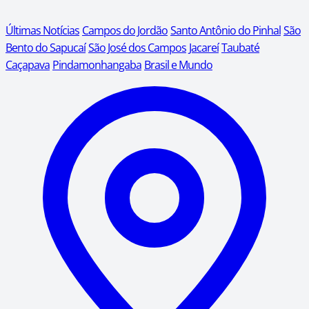
Últimas Notícias
Campos do Jordão
Santo Antônio do Pinhal
São
Bento do Sapucaí
São José dos Campos
Jacareí
Taubaté
Caçapava
Pindamonhangaba
Brasil e Mundo