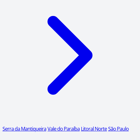
Serra da Mantiqueira
Vale do Paraíba
Litoral Norte
São Paulo