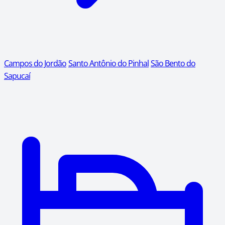
Campos do Jordão
Santo Antônio do Pinhal
São Bento do
Sapucaí