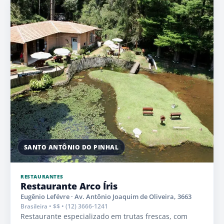
SANTO ANTÔNIO DO PINHAL
RESTAURANTES
Restaurante Arco Íris
Eugênio Lefévre · Av. Antônio Joaquim de Oliveira, 3663
Brasileira • $$ • (12) 3666-1241
Restaurante especializado em trutas frescas, com