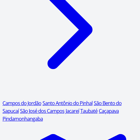
Campos do Jordão
Santo Antônio do Pinhal
São Bento do
Sapucaí
São José dos Campos
Jacareí
Taubaté
Caçapava
Pindamonhangaba