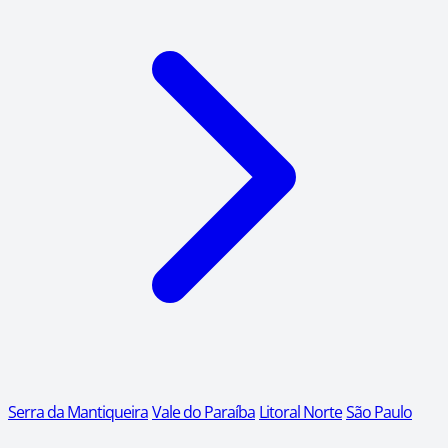
Serra da Mantiqueira
Vale do Paraíba
Litoral Norte
São Paulo