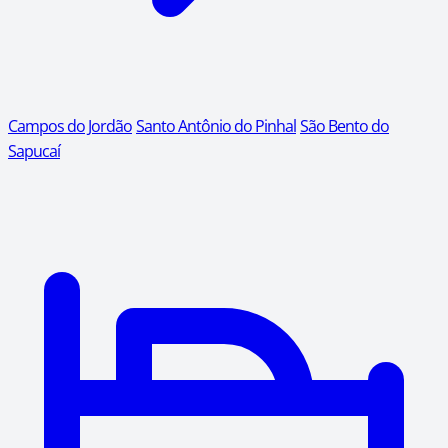
Campos do Jordão
Santo Antônio do Pinhal
São Bento do
Sapucaí