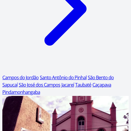
Campos do Jordão
Santo Antônio do Pinhal
São Bento do
Sapucaí
São José dos Campos
Jacareí
Taubaté
Caçapava
Pindamonhangaba