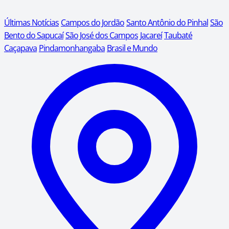
Últimas Notícias
Campos do Jordão
Santo Antônio do Pinhal
São
Bento do Sapucaí
São José dos Campos
Jacareí
Taubaté
Caçapava
Pindamonhangaba
Brasil e Mundo