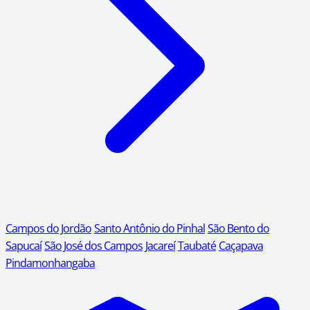
Campos do Jordão
Santo Antônio do Pinhal
São Bento do
Sapucaí
São José dos Campos
Jacareí
Taubaté
Caçapava
Pindamonhangaba