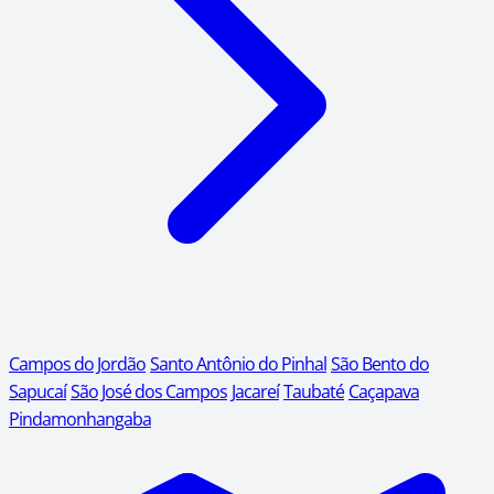
Campos do Jordão
Santo Antônio do Pinhal
São Bento do
Sapucaí
São José dos Campos
Jacareí
Taubaté
Caçapava
Pindamonhangaba