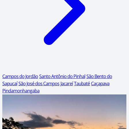
Campos do Jordão
Santo Antônio do Pinhal
São Bento do
Sapucaí
São José dos Campos
Jacareí
Taubaté
Caçapava
Pindamonhangaba