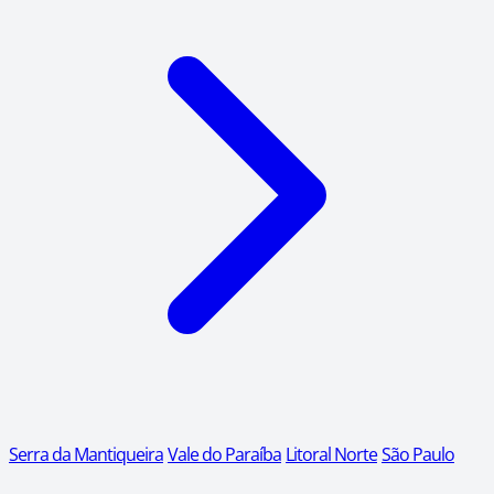
Serra da Mantiqueira
Vale do Paraíba
Litoral Norte
São Paulo