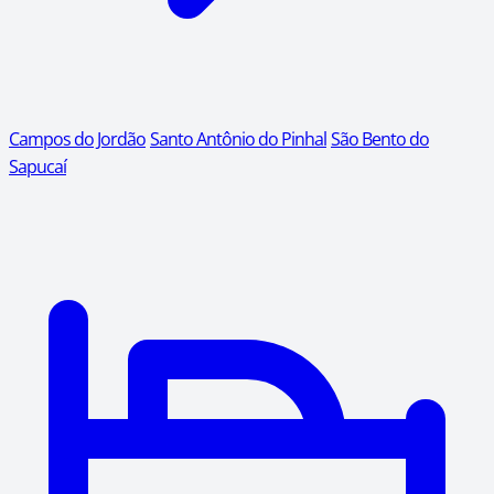
Campos do Jordão
Santo Antônio do Pinhal
São Bento do
Sapucaí