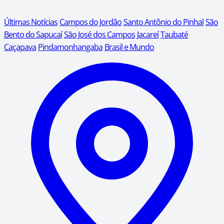
Últimas Notícias
Campos do Jordão
Santo Antônio do Pinhal
São
Bento do Sapucaí
São José dos Campos
Jacareí
Taubaté
Caçapava
Pindamonhangaba
Brasil e Mundo