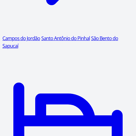
Campos do Jordão
Santo Antônio do Pinhal
São Bento do
Sapucaí