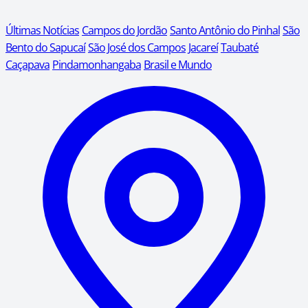
Últimas Notícias
Campos do Jordão
Santo Antônio do Pinhal
São
Bento do Sapucaí
São José dos Campos
Jacareí
Taubaté
Caçapava
Pindamonhangaba
Brasil e Mundo