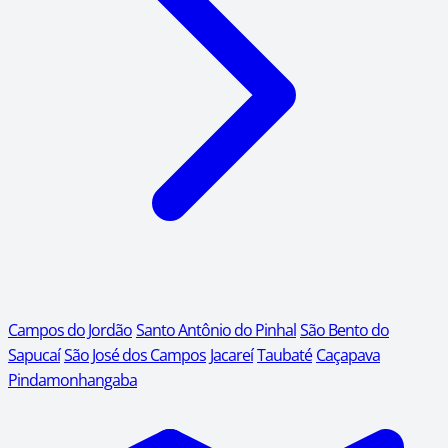
Campos do Jordão
Santo Antônio do Pinhal
São Bento do
Sapucaí
São José dos Campos
Jacareí
Taubaté
Caçapava
Pindamonhangaba