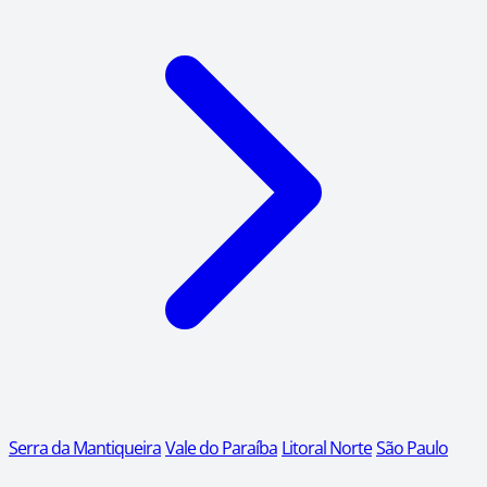
Serra da Mantiqueira
Vale do Paraíba
Litoral Norte
São Paulo