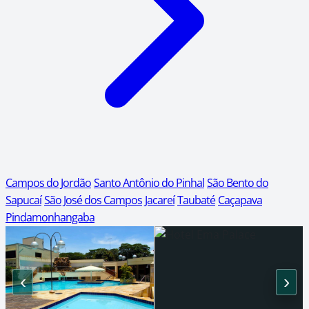
Campos do Jordão
Santo Antônio do Pinhal
São Bento do
Sapucaí
São José dos Campos
Jacareí
Taubaté
Caçapava
Pindamonhangaba
‹
›