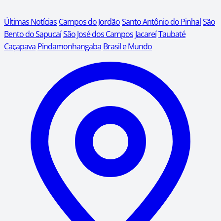
Últimas Notícias
Campos do Jordão
Santo Antônio do Pinhal
São
Bento do Sapucaí
São José dos Campos
Jacareí
Taubaté
Caçapava
Pindamonhangaba
Brasil e Mundo