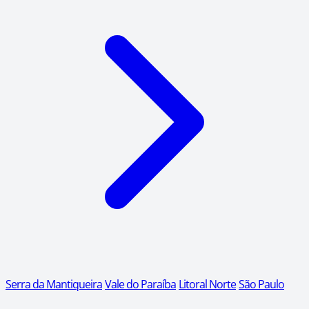
Serra da Mantiqueira
Vale do Paraíba
Litoral Norte
São Paulo