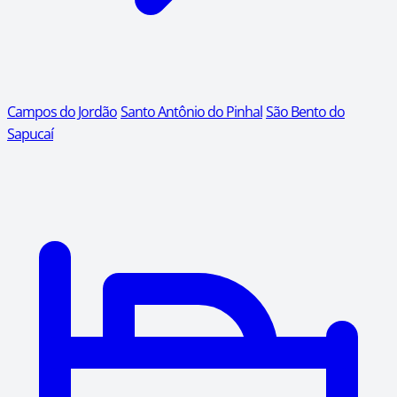
Campos do Jordão
Santo Antônio do Pinhal
São Bento do
Sapucaí