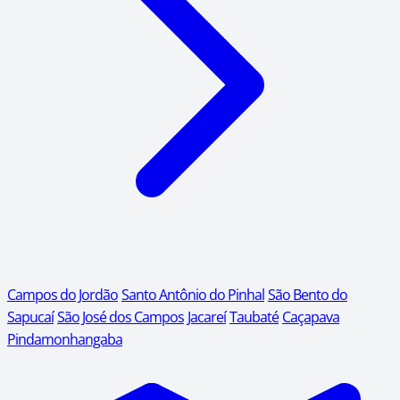
Campos do Jordão
Santo Antônio do Pinhal
São Bento do
Sapucaí
São José dos Campos
Jacareí
Taubaté
Caçapava
Pindamonhangaba