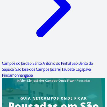
Campos do Jordão
Santo Antônio do Pinhal
São Bento do
Sapucaí
São José dos Campos
Jacareí
Taubaté
Caçapava
Pindamonhangaba
Início
>
São José dos Campos
>
Onde Ficar
> Pousadas
GUIA NETCAMPOS ONDE FICAR
Pousadas em São