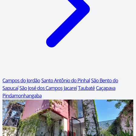
Campos do Jordão
Santo Antônio do Pinhal
São Bento do
Sapucaí
São José dos Campos
Jacareí
Taubaté
Caçapava
Pindamonhangaba