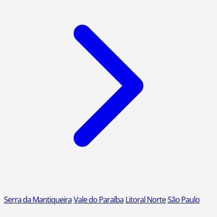
Serra da Mantiqueira
Vale do Paraíba
Litoral Norte
São Paulo