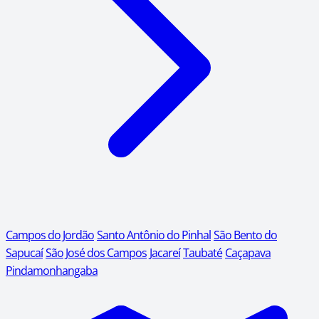
Campos do Jordão
Santo Antônio do Pinhal
São Bento do
Sapucaí
São José dos Campos
Jacareí
Taubaté
Caçapava
Pindamonhangaba