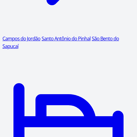
Campos do Jordão
Santo Antônio do Pinhal
São Bento do
Sapucaí