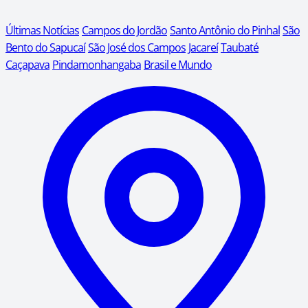
Últimas Notícias
Campos do Jordão
Santo Antônio do Pinhal
São
Bento do Sapucaí
São José dos Campos
Jacareí
Taubaté
Caçapava
Pindamonhangaba
Brasil e Mundo