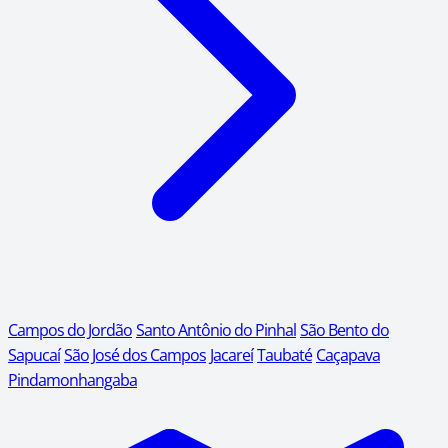
Campos do Jordão
Santo Antônio do Pinhal
São Bento do
Sapucaí
São José dos Campos
Jacareí
Taubaté
Caçapava
Pindamonhangaba