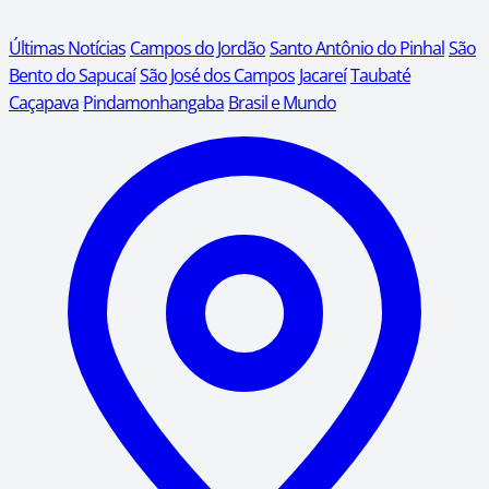
Últimas Notícias
Campos do Jordão
Santo Antônio do Pinhal
São
Bento do Sapucaí
São José dos Campos
Jacareí
Taubaté
Caçapava
Pindamonhangaba
Brasil e Mundo