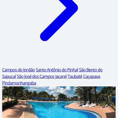
Campos do Jordão
Santo Antônio do Pinhal
São Bento do
Sapucaí
São José dos Campos
Jacareí
Taubaté
Caçapava
Pindamonhangaba