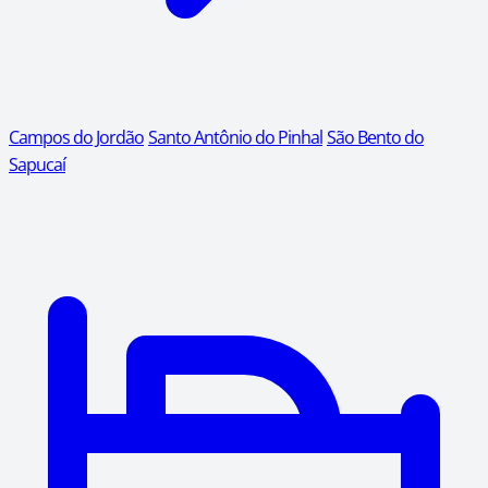
Campos do Jordão
Santo Antônio do Pinhal
São Bento do
Sapucaí