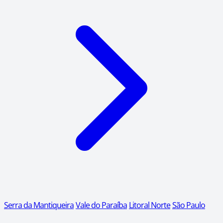
Serra da Mantiqueira
Vale do Paraíba
Litoral Norte
São Paulo