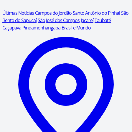
Últimas Notícias
Campos do Jordão
Santo Antônio do Pinhal
São
Bento do Sapucaí
São José dos Campos
Jacareí
Taubaté
Caçapava
Pindamonhangaba
Brasil e Mundo