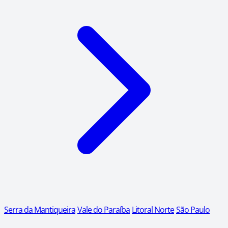
Serra da Mantiqueira
Vale do Paraíba
Litoral Norte
São Paulo