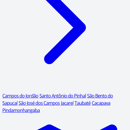
Campos do Jordão
Santo Antônio do Pinhal
São Bento do
Sapucaí
São José dos Campos
Jacareí
Taubaté
Caçapava
Pindamonhangaba