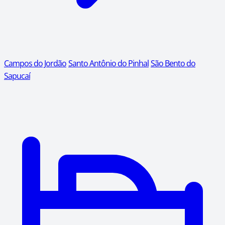
Campos do Jordão
Santo Antônio do Pinhal
São Bento do
Sapucaí