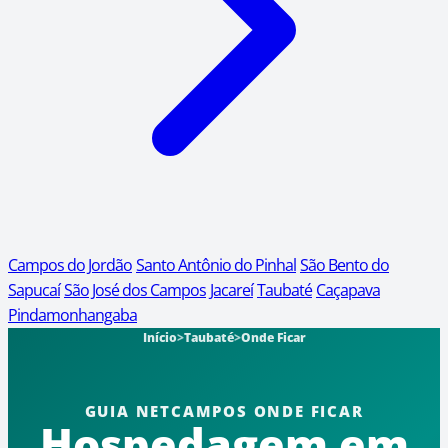
Campos do Jordão
Santo Antônio do Pinhal
São Bento do
Sapucaí
São José dos Campos
Jacareí
Taubaté
Caçapava
Pindamonhangaba
Início
>
Taubaté
>
Onde Ficar
GUIA NETCAMPOS ONDE FICAR
Hospedagem em