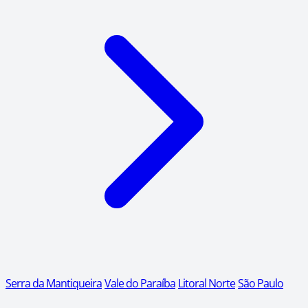
Serra da Mantiqueira
Vale do Paraíba
Litoral Norte
São Paulo