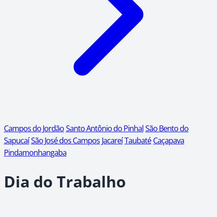
Campos do Jordão
Santo Antônio do Pinhal
São Bento do
Sapucaí
São José dos Campos
Jacareí
Taubaté
Caçapava
Pindamonhangaba
Dia do Trabalho