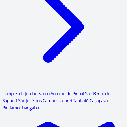
Campos do Jordão
Santo Antônio do Pinhal
São Bento do
Sapucaí
São José dos Campos
Jacareí
Taubaté
Caçapava
Pindamonhangaba