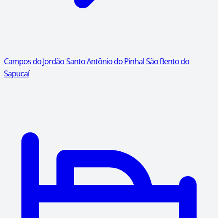
Campos do Jordão
Santo Antônio do Pinhal
São Bento do
Sapucaí