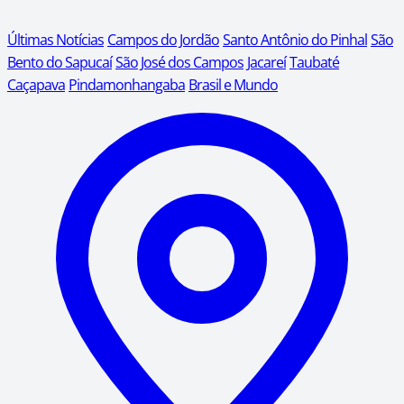
Últimas Notícias
Campos do Jordão
Santo Antônio do Pinhal
São
Bento do Sapucaí
São José dos Campos
Jacareí
Taubaté
Caçapava
Pindamonhangaba
Brasil e Mundo