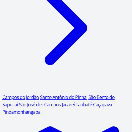
Campos do Jordão
Santo Antônio do Pinhal
São Bento do
Sapucaí
São José dos Campos
Jacareí
Taubaté
Caçapava
Pindamonhangaba