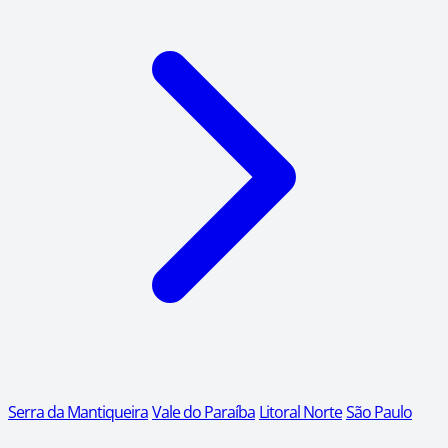
Serra da Mantiqueira
Vale do Paraíba
Litoral Norte
São Paulo