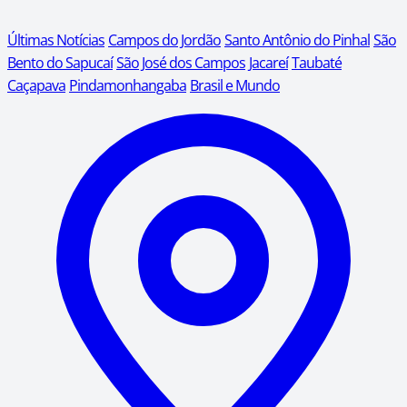
Últimas Notícias
Campos do Jordão
Santo Antônio do Pinhal
São
Bento do Sapucaí
São José dos Campos
Jacareí
Taubaté
Caçapava
Pindamonhangaba
Brasil e Mundo