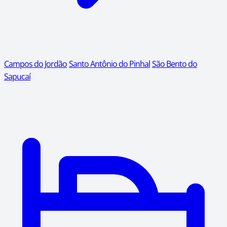
Campos do Jordão
Santo Antônio do Pinhal
São Bento do
Sapucaí