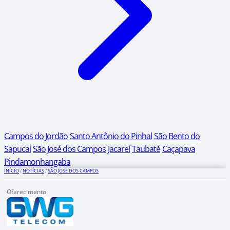
Campos do Jordão
Santo Antônio do Pinhal
São Bento do
Sapucaí
São José dos Campos
Jacareí
Taubaté
Caçapava
Pindamonhangaba
INÍCIO
/
NOTÍCIAS
/
SÃO JOSÉ DOS CAMPOS
Oferecimento