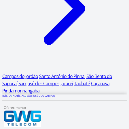
Campos do Jordão
Santo Antônio do Pinhal
São Bento do
Sapucaí
São José dos Campos
Jacareí
Taubaté
Caçapava
Pindamonhangaba
INÍCIO
/
NOTÍCIAS
/
SÃO JOSÉ DOS CAMPOS
Oferecimento