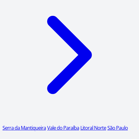
Serra da Mantiqueira
Vale do Paraíba
Litoral Norte
São Paulo