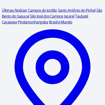
Últimas Notícias
Campos do Jordão
Santo Antônio do Pinhal
São
Bento do Sapucaí
São José dos Campos
Jacareí
Taubaté
Caçapava
Pindamonhangaba
Brasil e Mundo