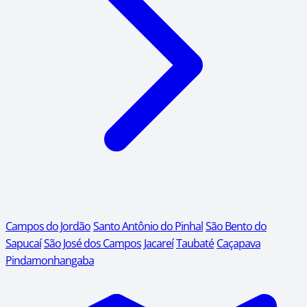
Campos do Jordão
Santo Antônio do Pinhal
São Bento do
Sapucaí
São José dos Campos
Jacareí
Taubaté
Caçapava
Pindamonhangaba