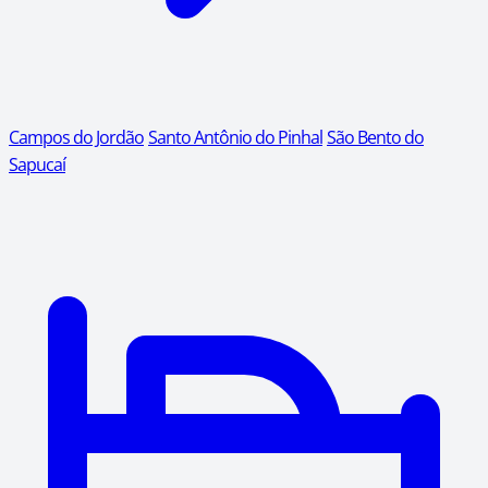
Campos do Jordão
Santo Antônio do Pinhal
São Bento do
Sapucaí