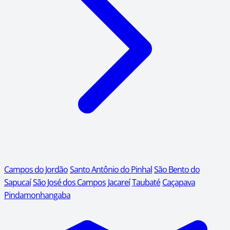
Campos do Jordão
Santo Antônio do Pinhal
São Bento do
Sapucaí
São José dos Campos
Jacareí
Taubaté
Caçapava
Pindamonhangaba