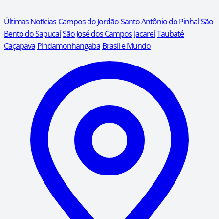
Últimas Notícias
Campos do Jordão
Santo Antônio do Pinhal
São
Bento do Sapucaí
São José dos Campos
Jacareí
Taubaté
Caçapava
Pindamonhangaba
Brasil e Mundo