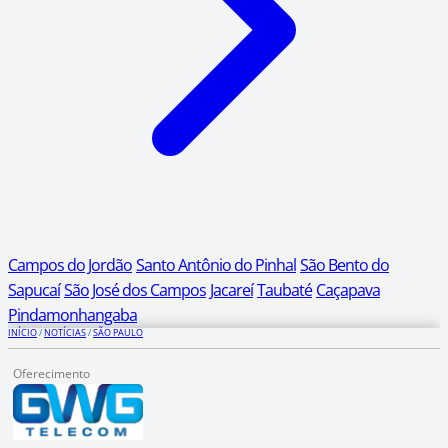
Campos do Jordão
Santo Antônio do Pinhal
São Bento do
Sapucaí
São José dos Campos
Jacareí
Taubaté
Caçapava
Pindamonhangaba
INÍCIO
/
NOTÍCIAS
/
SÃO PAULO
Oferecimento