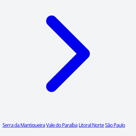
Serra da Mantiqueira
Vale do Paraíba
Litoral Norte
São Paulo