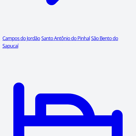
Campos do Jordão
Santo Antônio do Pinhal
São Bento do
Sapucaí