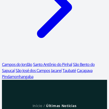
Campos do Jordão
Santo Antônio do Pinhal
São Bento do
Sapucaí
São José dos Campos
Jacareí
Taubaté
Caçapava
Pindamonhangaba
Início
/
Últimas Notícias