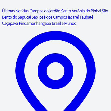
Últimas Notícias
Campos do Jordão
Santo Antônio do Pinhal
São
Bento do Sapucaí
São José dos Campos
Jacareí
Taubaté
Caçapava
Pindamonhangaba
Brasil e Mundo