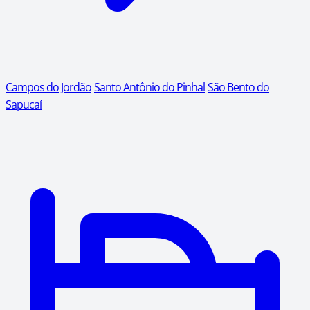
Campos do Jordão
Santo Antônio do Pinhal
São Bento do
Sapucaí