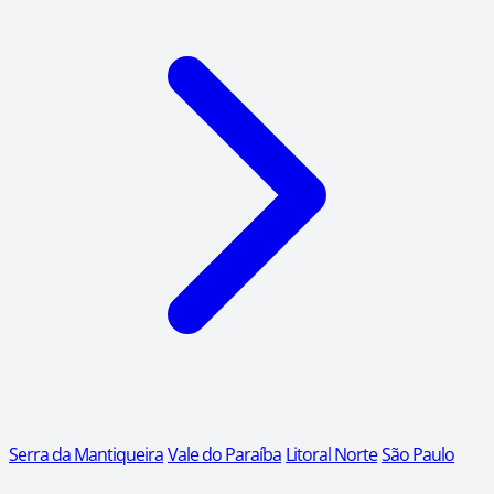
Serra da Mantiqueira
Vale do Paraíba
Litoral Norte
São Paulo