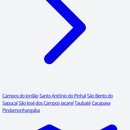
Campos do Jordão
Santo Antônio do Pinhal
São Bento do
Sapucaí
São José dos Campos
Jacareí
Taubaté
Caçapava
Pindamonhangaba