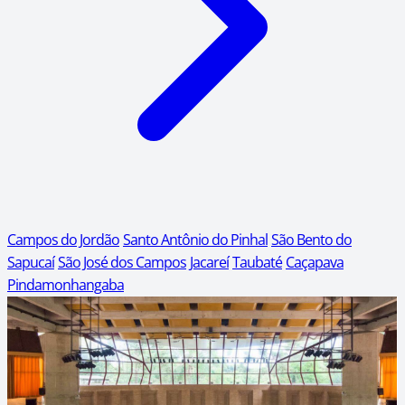
Campos do Jordão
Santo Antônio do Pinhal
São Bento do
Sapucaí
São José dos Campos
Jacareí
Taubaté
Caçapava
Pindamonhangaba