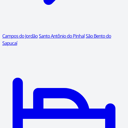
Campos do Jordão
Santo Antônio do Pinhal
São Bento do
Sapucaí