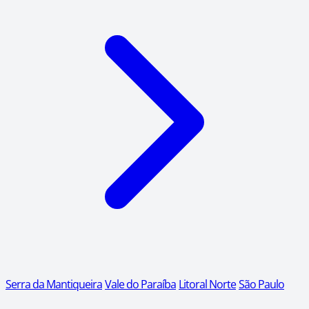
Serra da Mantiqueira
Vale do Paraíba
Litoral Norte
São Paulo