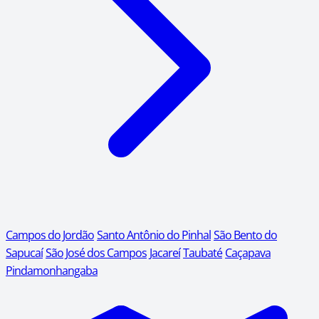
Campos do Jordão
Santo Antônio do Pinhal
São Bento do
Sapucaí
São José dos Campos
Jacareí
Taubaté
Caçapava
Pindamonhangaba