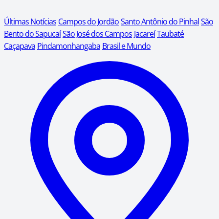
Últimas Notícias
Campos do Jordão
Santo Antônio do Pinhal
São
Bento do Sapucaí
São José dos Campos
Jacareí
Taubaté
Caçapava
Pindamonhangaba
Brasil e Mundo